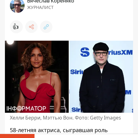
Вячеслав Кореняко
ЖУРНАЛИСТ
👍
Хелли Берри, Мэттью Вон. Фото: Getty Images
58-летняя актриса, сыгравшая роль
Шторм во франшизе «Люди Икс»,