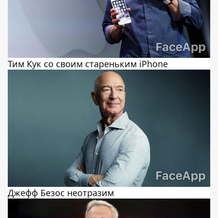
Тим Кук со своим стареньким iPhone
Джефф Безос неотразим