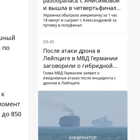
разобралась с Анисимовой
и вышла в четвертьфинал
турнира в Торонто
Украинка обыграла американку за 1 час
18 минут и сыграет с Александровой за
путевку в полуфинал
ешный
09:45
 по
После атаки дрона в
Лейпциге в МВД Германии
заговорили о гибридной
войне – мы ежедневно цель
Глава МВД Германии заявил о
ежедневных атаках после инцидента с
дроном в Лейпциге
 к
 момент
 до 850