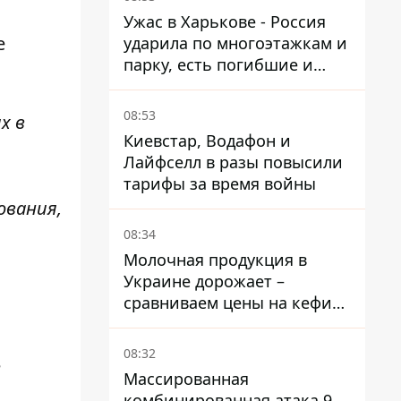
Ужас в Харькове - Россия
е
ударила по многоэтажкам и
парку, есть погибшие и
раненые
08:53
х в
Киевстар, Водафон и
Лайфселл в разы повысили
тарифы за время войны
ования,
08:34
Молочная продукция в
Украине дорожает –
сравниваем цены на кефир
в супермаркетах
08:32
е
Массированная
комбинированная атака 9