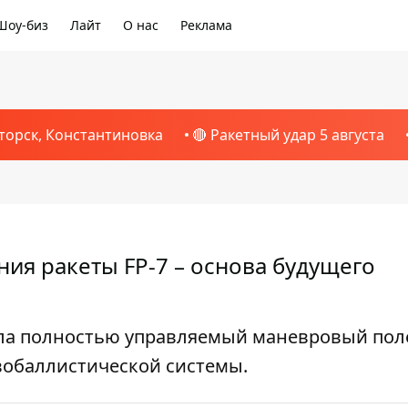
Шоу-биз
Лайт
О нас
Реклама
торск, Константиновка
🔴 Ракетный удар 5 августа
ния ракеты FP-7 – основа будущего
ла полностью управляемый маневровый пол
вобаллистической системы.