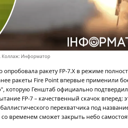
JA. Коллаж: Информатор
но опробовала ракету FP-7.X в режиме полнос
анее
ракеты Fire Point впервые применили б
о", которую Генштаб официально подтвердил
тание FP-7 – качественный скачок вперед: э
обаллистического перехватчика под названи
а со временем сможет закрыть небо самостоя