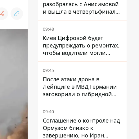
разобралась с Анисимовой
и вышла в четвертьфинал
турнира в Торонто
09:48
Киев Цифровой будет
предупреждать о ремонтах,
чтобы водители могли
избегать участков с
пробками
09:45
После атаки дрона в
Лейпциге в МВД Германии
заговорили о гибридной
войне – мы ежедневно цель
09:40
Соглашение о контроле над
Ормузом близко к
завершению, но Иран