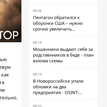
выдвинул новые
требования – СМИ
09:26
раскрыли подробности
Пентагон обратился к
оборонке США – нужно
срочно увеличить
производство вооружений
09:14
Мошенники выдают себя за
родственников в беде - план
тью
взлома схемы
оевую
 как
09:13
В Новороссийске упали
та
обломки на два
ем
предприятия - OSINT-
тельно.
каналы предполагают удар
по порту
08:53