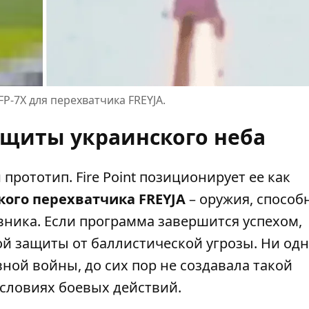
P-7X для перехватчика FREYJA.
защиты украинского неба
 прототип. Fire Point позиционирует ее как
ого перехватчика FREYJA
– оружия, способ
вника. Если программа завершится успехом,
ой защиты от баллистической угрозы. Ни од
вной войны, до сих пор не создавала такой
условиях боевых действий.