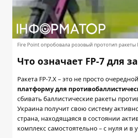
Fire Point опробовала розовый прототип ракеты F
Что означает FP-7 для 
Ракета FP-7.X – это не просто очередной
платформу для противобаллистическ
сбивать баллистические ракеты проти
Украина получит свою систему активн
страна, находящаяся в состоянии акти
комплекс самостоятельно – с нуля и в 