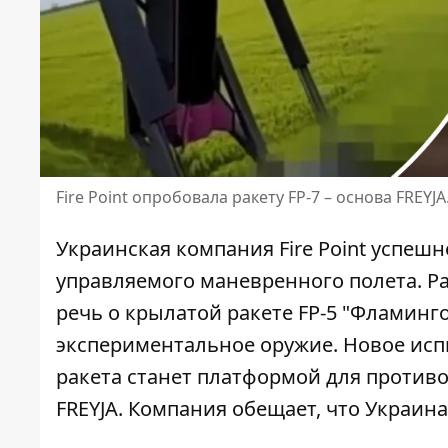
Fire Point опробовала ракету FP-7 – основа FREY
Украинская компания Fire Point успеш
управляемого маневренного полета. Р
речь о крылатой ракете FP-5 "Фламинг
экспериментальное оружие. Новое испы
ракета станет платформой для против
FREYJA. Компания обещает, что Украин