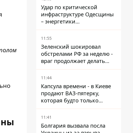
Удар по критической
я
инфраструктуре Одесщины
– энергетики
восстанавливают свет
11:55
Зеленский шокировал
столом
обстрелами РФ за неделю -
враг продолжает делать
ставку на баллистический
террор
11:44
льно
Капсула времени - в Киеве
продают ВАЗ-пятерку,
которая будто только
сошла с конвейера
11:41
йны
Болгария вызвала посла
Украины из-за взрыва