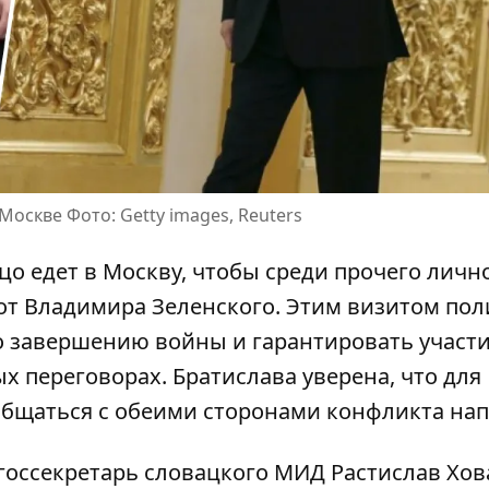
Москве Фото: Getty images, Reuters
о едет в Москву, чтобы среди прочего личн
от Владимира Зеленского
. Этим визитом пол
о завершению войны и гарантировать участ
 переговорах. Братислава уверена, что для
общаться с обеими сторонами конфликта на
 госсекретарь словацкого МИД
Растислав Хов