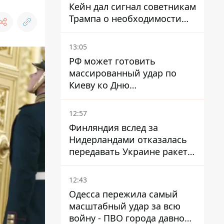
Кейн дал сигнал советникам
Трампа о необходимости
заканчивать войну с
Ираном – СМИ
13:05
РФ может готовить
массированный удар по
Киеву ко Дню
Независимости - Институт
изучения войны
12:57
Финляндия вслед за
Нидерландами отказалась
передавать Украине ракеты
ПВО Patriot
12:43
Одесса пережила самый
масштабный удар за всю
войну - ПВО города давно