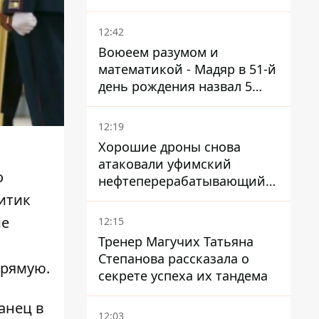
нуждается в усилении
12:42
Воюеем разумом и
математикой - Мадяр в 51-й
день рождения назвал 5
условий поражения РФ
12:19
Хорошие дроны снова
атаковали уфимский
о
нефтеперерабатывающий
кластер – один упал на
итик
недострой
ие
12:15
Тренер Магучих Татьяна
Степанова рассказала о
прямую.
секрете успеха их тандема
анец в
12:03