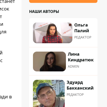
станет
исок
НАШИ АВТОРЫ
т
ии
Ольга
Палий
для
РЕДАКТОР
й
Лина
Киндратюк
с
ADMIN
Эдуард
Бакканский
РЕДАКТОР
ади
в