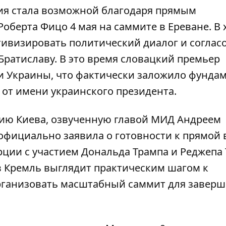
ия стала возможной благодаря
прямым
Роберта Фицо
4 мая на саммите в Ереване. В 
тивизировать политический диалог и соглас
Братиславу. В это время словацкий премьер
и Украины, что фактически заложило фунда
 от имени украинского президента.
гию Киева, озвученную главой МИД Андреем
 официально заявила о
готовности к прямой 
урции
с участием Дональда Трампа и Реджепа
в Кремль выглядит практическим шагом к
организовать масштабный саммит для завер