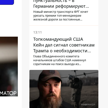
пунктуальность – в
Германии реформируют
премирование руководства
Новый министр транспорта ФРГ хочет
урезать премии топ-менеджерам
Deutsche Bahn
железной дороги за постоянные
опоздание поездов
13:11
Топкомандующий США
Кейн дал сигнал советникам
Трампа о необходимости
заканчивать войну с
Глава Объединенного комитета
начальников штабов США намекнул
Ираном – СМИ
соратникам на поиск выхода из
конфликта