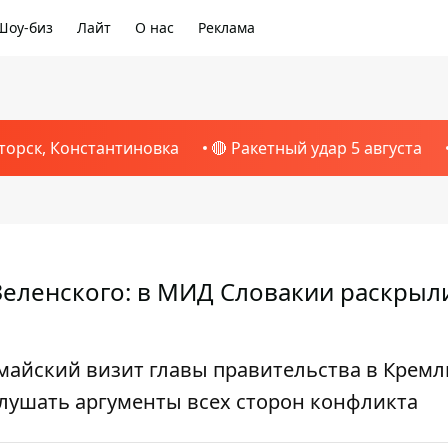
Шоу-биз
Лайт
О нас
Реклама
торск, Константиновка
🔴 Ракетный удар 5 августа
Зеленского: в МИД Словакии раскрыл
майский визит главы правительства в Кремл
лушать аргументы всех сторон конфликта