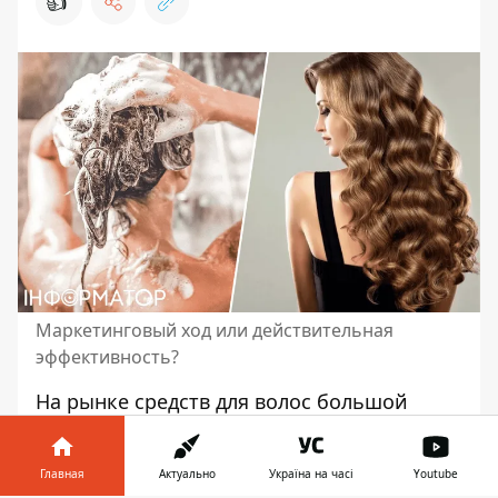
👍
Маркетинговый ход или действительная
эффективность?
На рынке
средств для волос
большой
выбор и чем дальше, тем уход становится
сложнее. Он включает в себя шампуни,
Главная
Актуально
Україна на часі
Youtube
кондиционеры, маски, сыворотки, масла и