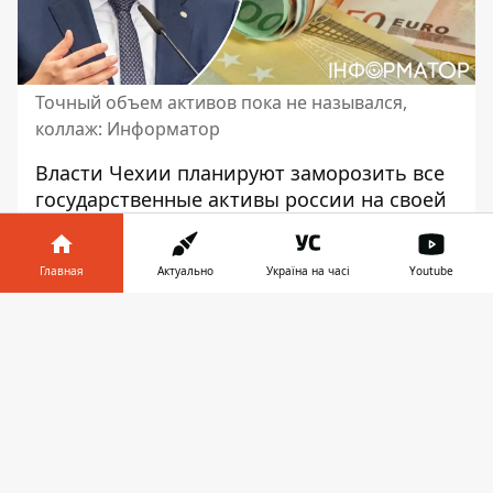
Точный объем активов пока не назывался,
коллаж: Информатор
Власти Чехии планируют
заморозить все
государственные активы россии
на своей
территории. Соответствующее
предложение сегодня, 15 ноября,
Главная
Актуально
Україна на часі
Youtube
поддержало правительство страны.
Предложение поступило от министра
Информатор в
Скачать
иностранных дел Яна Липавского.
телефоне
👉
Об этом он сообщил в соцсети Х. В
сообщении он не конкретизировал объем
активов, планирующих заморозить
, и
сроков реализации решения.