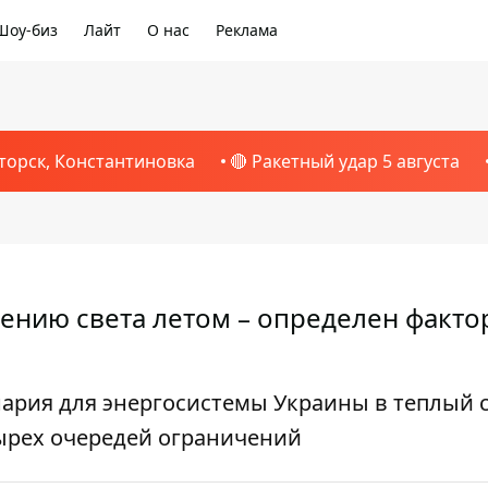
Шоу-биз
Лайт
О нас
Реклама
торск, Константиновка
🔴 Ракетный удар 5 августа
ению света летом – определен факто
нария для энергосистемы Украины в теплый с
етырех очередей ограничений