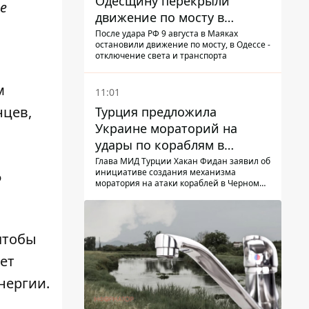
Одесщину перекрыли
е
движение по мосту в
Маяках - подробности от
После удара РФ 9 августа в Маяках
остановили движение по мосту, в Одессе -
ГНСУ
отключение света и транспорта
м
11:01
нцев,
Турция предложила
Украине мораторий на
удары по кораблям в
Черном море
Глава МИД Турции Хакан Фидан заявил об
ь
инициативе создания механизма
моратория на атаки кораблей в Черном
море
чтобы
ет
нергии.