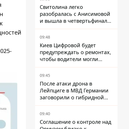
я
Свитолина легко
ан
разобралась с Анисимовой
и вышла в четвертьфинал
к
турнира в Торонто
щностей
09:48
Киев Цифровой будет
025-
предупреждать о ремонтах,
чтобы водители могли
избегать участков с
пробками
09:45
После атаки дрона в
Лейпциге в МВД Германии
заговорили о гибридной
войне – мы ежедневно цель
09:40
Соглашение о контроле над
Ормузом близко к