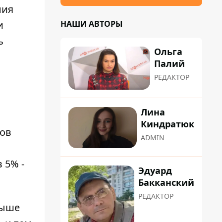
ния
НАШИ АВТОРЫ
и
ь
Ольга
Палий
РЕДАКТОР
Лина
Киндратюк
лов
ADMIN
 5% -
Эдуард
Бакканский
РЕДАКТОР
выше