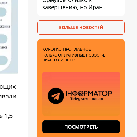
завершению, но Иран
выдвинул новые
требования – СМИ
БОЛЬШЕ НОВОСТЕЙ
раскрыли подробности
КОРОТКО ПРО ГЛАВНОЕ
ТОЛЬКО ОПЕРАТИВНЫЕ НОВОСТИ,
НИЧЕГО ЛИШНЕГО
ующих
ивали
 1,5
ПОСМОТРЕТЬ