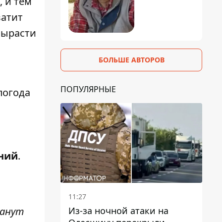
 и тем
ватит
вырасти
БОЛЬШЕ АВТОРОВ
ПОПУЛЯРНЫЕ
погода
ний
.
11:27
Из-за ночной атаки на
танут