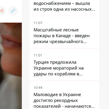
водоснабжением – вышла
из строя одна из насосных
станций
11:07
Масштабные лесные
пожары в Канаде - введен
режим чрезвычайного
положения, выехали более
20 тысяч человек
11:01
Турция предложила
Украине мораторий на
удары по кораблям в
Черном море
10:44
Маловодие в Украине
достигло рекордных
показателей - начинаются