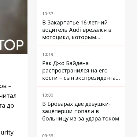
ограничения
водоснабжения
10:37
В Закарпатье 16-летний
водитель Audi врезался в
мотоцикл, которым
управлял 10-летний
мальчик
10:19
Рак Джо Байдена
распространился на его
кости – сын экспрезидента
США рассказал, что болезнь
ов –
отца прогрессирует
считал
10:00
В Броварах две девушки-
та до
зацеперши попали в
больницу из-за удара током
urity
09:53