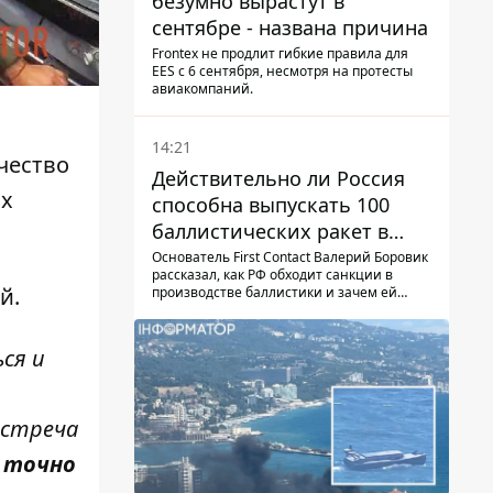
безумно вырастут в
сентябре - названа причина
Frontex не продлит гибкие правила для
EES с 6 сентября, несмотря на протесты
авиакомпаний.
14:21
чество
Действительно ли Россия
их
способна выпускать 100
баллистических ракет в
месяц и что с этим делать
Основатель First Contact Валерий Боровик
рассказал, как РФ обходит санкции в
ий
.
производстве баллистики и зачем ей
ракеты КНДР
ся и
встреча
 точно