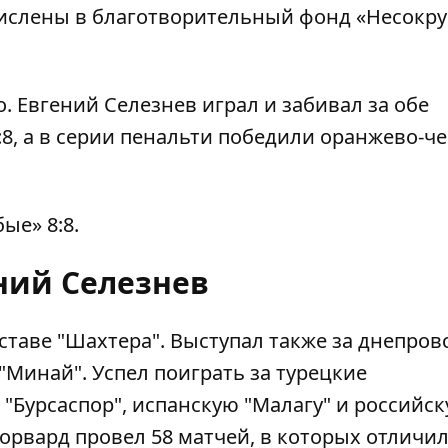
числены в благотворительный фонд «Несокр
. Евгений Селезнев играл и забивал за обе
:8, а в серии пенальти победили оранжево-ч
ые» 8:8.
ний Селезнев
таве "Шахтера". Выступал также за днепров
 "Минай". Успел поиграть за турецкие
 "Бурсаспор", испанскую "Малагу" и российс
форвард провел 58 матчей, в которых отличи