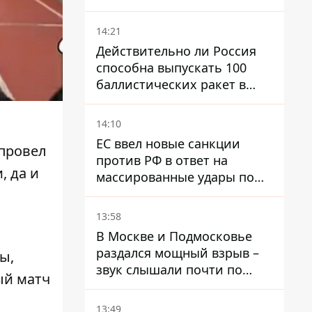
предприятие возместило
убытки
14:21
Действительно ли Россия
способна выпускать 100
баллистических ракет в
месяц и что с этим делать
14:10
ЕС ввел новые санкции
 провел
против РФ в ответ на
и
, да и
массированные удары по
Украине - Каллас раскрыла
детали
13:58
В Москве и Подмосковье
раздался мощный взрыв –
ы,
звук слышали почти по
ый матч
всей области
13:49