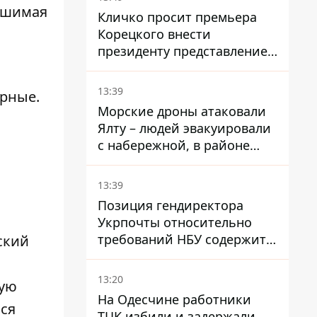
ушимая
Кличко просит премьера
Корецкого внести
президенту представление
на увольнение властелина
Троещины Бахматова
13:39
ерные.
Морские дроны атаковали
Ялту – людей эвакуировали
с набережной, в районе
порта сообщают о пожаре
13:39
Позиция гендиректора
Укрпочты относительно
требований НБУ содержит
ский
серьезные нестыковки –
депутат Ольга Василевская-
13:20
кую
Смаглюк
На Одесчине работники
лся
ТЦК избили и задержали