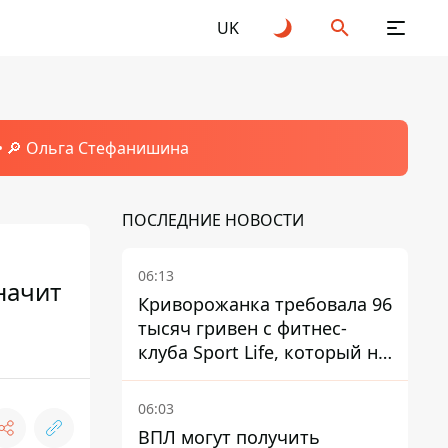
UK
🔎 Ольга Стефанишина
ПОСЛЕДНИЕ НОВОСТИ
06:13
начит
Криворожанка требовала 96
тысяч гривен с фитнес-
клуба Sport Life, который не
пускал ее в бассейн без
медицинской справки –
06:03
решение суда
ВПЛ могут получить