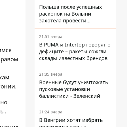
Польша после успешных
раскопок на Волыни
захотела провести
эксгумацию в новых местах
21:51 вчера
В PUMA и Intertop говорят о
имся
дефиците – ракеты сожгли
склады известных брендов
правом
21:35 вчера
кам
Военные будут уничтожать
тонии.
пусковые установки
баллистики - Зеленский
жно
ы.
21:24 вчера
В Венгрии хотят избрать
президента уже на