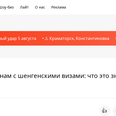
Шоу-биз
Лайт
О нас
Реклама
ный удар 5 августа
⚠️ Краматорск, Константиновка
нам с шенгенскими визами: что это з
👍