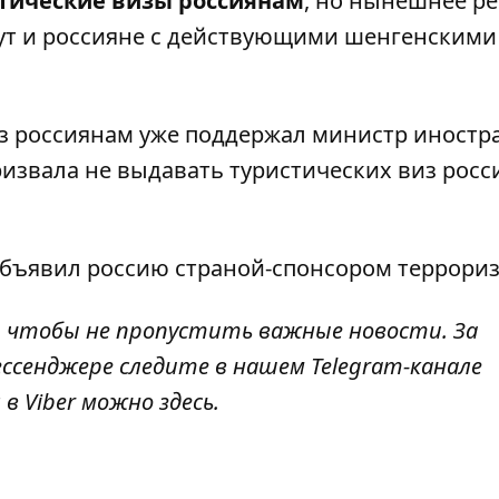
стические визы россиянам
, но нынешнее р
огут и россияне с действующими шенгенскими
из россиянам уже поддержал министр иност
извала не выдавать туристических виз рос
бъявил россию страной-спонсором террори
, чтобы не пропустить важные новости. За
ссенджере следите в нашем Telegram-канале
 в Viber можно
здесь
.