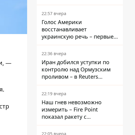
долго
22:57 вчера
Голос Америки
восстанавливает
украинскую речь – первые
эфиры ожидаются на
следующей неделе
22:36 вчера
Иран добился уступки по
и, —
контролю над Ормузским
проливом – в Reuters
раскрыли детали
я.
22:19 вчера
Наш гнев невозможно
стр
измерить – Fire Point
показал ракету с
загадочной отметкой 723
22:05 вчера