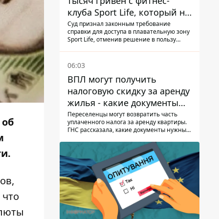
тысяч гривен с фитнес-
клуба Sport Life, который не
пускал ее в бассейн без
Суд признал законным требование
справки для доступа в плавательную зону
медицинской справки –
Sport Life, отменив решение в пользу
решение суда
клиентки
06:03
ВПЛ могут получить
налоговую скидку за аренду
жилья - какие документы
подать
Переселенцы могут возвратить часть
об
уплаченного налога за аренду квартиры.
ГНС рассказала, какие документы нужны
м
для скидки.
и.
ов,
 что
алюты