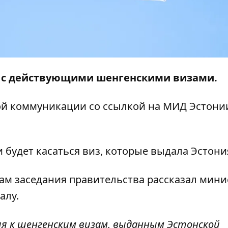
м с действующими шенгенскими визами.
ой коммуникации
со ссылкой на МИД Эстони
 будет касаться виз, которые выдала Эстони
ам заседания правительства рассказал мини
алу.
ия к шенгенским визам, выданным Эстонской