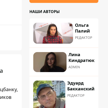
НАШИ АВТОРЫ
Ольга
Палий
РЕДАКТОР
Лина
Киндратюк
ADMIN
а
Эдуард
Бакканский
цбанку,
РЕДАКТОР
чиков