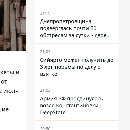
21:19
Днепропетровщина
подверглась почти 50
обстрелам за сутки - двое
погибших, шесть
пострадавших
21:07
Сийярто может получить до
3 лет тюрьмы по делу о
акеты и
взятке
 от
2 июля
21:03
Армия РФ продвинулась
возле Константиновки -
шие
DeepState
20:50