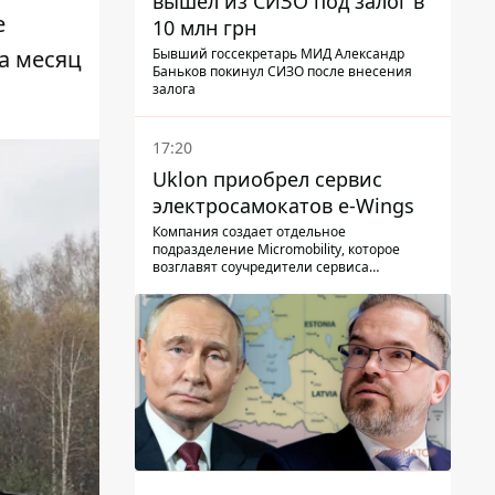
вышел из СИЗО под залог в
е
10 млн грн
Бывший госсекретарь МИД Александр
за месяц
Баньков покинул СИЗО после внесения
залога
17:20
Uklon приобрел сервис
электросамокатов e-Wings
Компания создает отдельное
подразделение Micromobility, которое
возглавят соучредители сервиса
самокатов.