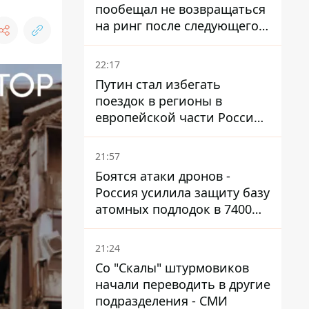
пообещал не возвращаться
на ринг после следующего
боя
22:17
Путин стал избегать
поездок в регионы в
европейской части России,
куда регулярно долетают
дроны
21:57
Боятся атаки дронов -
Россия усилила защиту базу
атомных подлодок в 7400
км от Украины
21:24
Со "Скалы" штурмовиков
начали переводить в другие
подразделения - СМИ