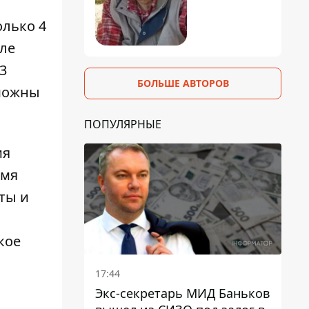
олько 4
сле
3
БОЛЬШЕ АВТОРОВ
зможны
ПОПУЛЯРНЫЕ
ия
емя
ты и
кое
17:44
Экс-секретарь МИД Баньков