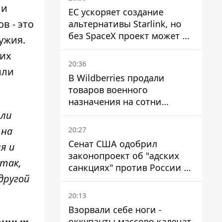
 и
ЕС ускоряет создание
в - это
альтернативы Starlink, но
без SpaceX проект может не
ужия.
обойтись
 их
20:36
или
В Wildberries продали
товаров военного
назначения на сотни
миллионов, но удары ВСУ
или
изменили ситуацию
 на
20:27
Сенат США одобрил
я и
законопроект об "адских
так,
санкциях" против России и
другой
Ирана
20:13
Взорвали себе ноги -
оккупанты массово калечат