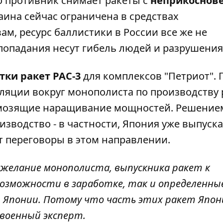
то противник снимает ракеты с
неприкоснов
раина сейчас
ограничена в средствах
вам, ресурс баллистики в России все же не
попадания несут гибель людей и разрушения
тки ракет PAC-3
для комплексов "Петриот". 
уляции вокруг монополиста по производству 
рмозящие наращивание мощностей. Решение
изводство - в частности, Япония уже выпуска
ет переговоры в этом направлении.
 желание монополиста, выпускника ракет к
озможности в заработке, так и определенны
я Японии. Потому что часть этих ракет Япон
 военный эксперт.