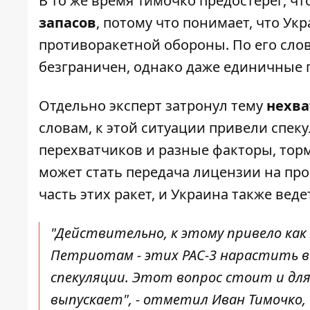
В то же время Тимочко предостерег, ч
запасов
, потому что понимает, что Ук
противоракетной обороны
. По его сло
безграничен, однако даже единичные 
Отдельно эксперт затронул тему
нехва
словам, к этой ситуации привели спек
перехватчиков и разные факторы, то
может стать передача лицензии на про
часть этих ракет, и Украина также вед
"Действительно, к этому привело как
Петриотам - этих PAC-3 нарастить в
спекуляции. Этот вопрос стоит и дл
выпускает", - отметил Иван Тимочко,