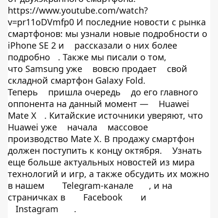
https://www.youtube.com/watch?
v=pr11oDVmfp0 И последние новости с рынка
смартфонов: мы узнали новые подробности о
iPhone SE 2 и
рассказали о них более
подробно
. Также мы писали о том,
что Samsung уже
вовсю продает
свой
складной смартфон Galaxy Fold.
Теперь
пришла очередь
до его главного
оппонента на данный момент —
Huawei
Mate X
. Китайские источники уверяют, что
Huawei уже
начала
массовое
производство Mate X. В продажу смартфон
должен поступить к концу октября.
Узнать
еще больше актуальных новостей из мира
технологий и игр, а также обсудить их можно
в нашем
Telegram-канале
, и на
страничках в
Facebook
и
Instagram
.