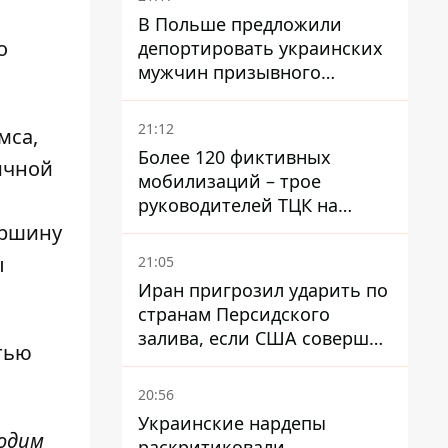
В Польше предложили
о
депортировать украинских
мужчин призывного
возраста - кого это может
затронуть
21:12
мса,
Более 120 фиктивных
ичной
мобилизаций – трое
руководителей ТЦК на
Волыни и Буковине
вершину
получили подозрения за
ы
21:05
фейковые отчеты
Иран пригрозил ударить по
странам Персидского
залива, если США совершат
тью
хотя бы одну атаку - Reuters
20:56
Украинские нардепы
ходим
раскритиковали