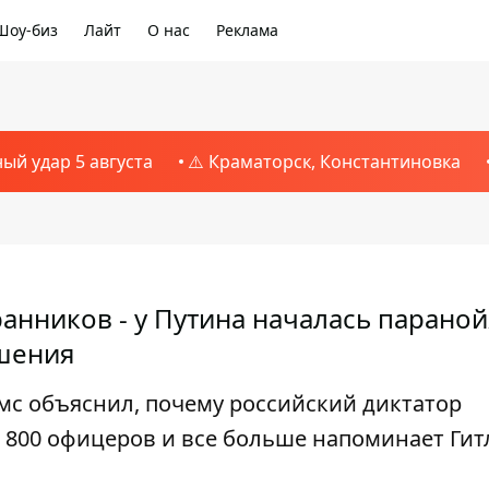
Шоу-биз
Лайт
О нас
Реклама
ный удар 5 августа
⚠️ Краматорск, Константиновка
анников - у Путина началась параной
ушения
мс объяснил, почему российский диктатор
 800 офицеров и все больше напоминает Гит