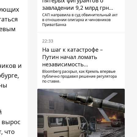
пятерых фигурантов о
завладении 9,2 млрд грн
вующих
ПриватБанка направили в
САП направила в суд обвинительный акт
гаться
в отношении олигарха и чиновников
суд
ПриватБанка
чевым
22:33
На шаг к катастрофе –
Путин начал ломать
независимость
ников и
собственного Центробанка,
Bloomberg раскрыл, как Кремль впервые
бурге,
публично продавил решение регулятора
заставив снизить базовую
по ставке.
ены
ставку
й
р вырос
, что