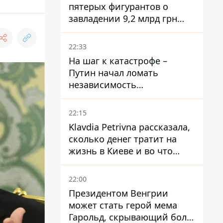
пятерых фигурантов о
завладении 9,2 млрд грн
ПриватБанка направили в
суд
22:33
На шаг к катастрофе –
Путин начал ломать
независимость
собственного Центробанка,
заставив снизить базовую
22:15
ставку
Klavdia Petrivna рассказала,
сколько денег тратит на
жизнь в Киеве и во что
вкладывает миллионы
22:00
Президентом Венгрии
может стать герой мема
Гарольд, скрывающий боль