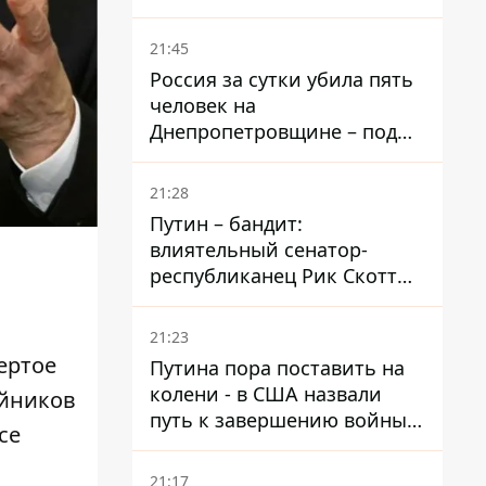
– он возглавил народное
голосование
21:45
Россия за сутки убила пять
человек на
Днепропетровщине – под
ударами оказались пять
районов области
21:28
Путин – бандит:
влиятельный сенатор-
республиканец Рик Скотт
призвал Конгресс привлечь
РФ к ответственности за
21:23
войну в Украине
ертое
Путина пора поставить на
колени - в США назвали
йников
путь к завершению войны -
се
National Security Journal
21:17