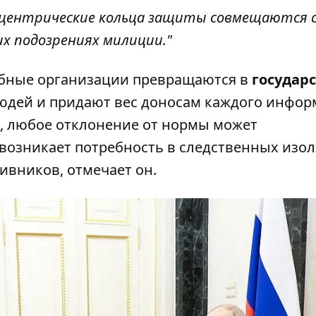
нцентрические кольца защиты совмещаются 
х подозрениях милиции."
обные организации превращаются в
государс
юдей и придают вес доносам каждого инфор
о, любое отклонение от нормы может
и возникает потребность в следственных изо
ивников, отмечает он.