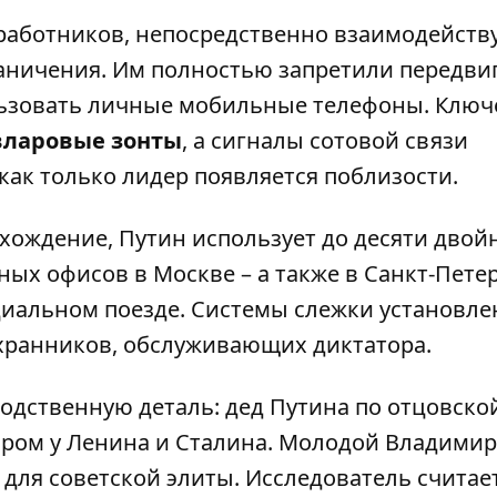
 работников, непосредственно взаимодейст
аничения. Им полностью запретили передви
льзовать личные мобильные телефоны. Клю
вларовые зонты
, а сигналы сотовой связи
как только лидер появляется поблизости.
хождение, Путин использует до десяти двой
ых офисов в Москве – а также в Санкт-Петер
циальном поезде. Системы слежки установл
охранников, обслуживающих диктатора.
одственную деталь: дед Путина по отцовско
аром у Ленина и Сталина. Молодой Владими
у для советской элиты. Исследователь считает