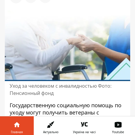
Уход за человеком с инвалидностью Фото:
Пенсионный фонд
Государственную социальную помощь по
уходу могут получить ветераны с
инвалидностью, одинокие
малообеспеченные пенсионеры и лица
Главная
Актуально
Україна на часі
Youtube
после 80 лет - при условии, что они