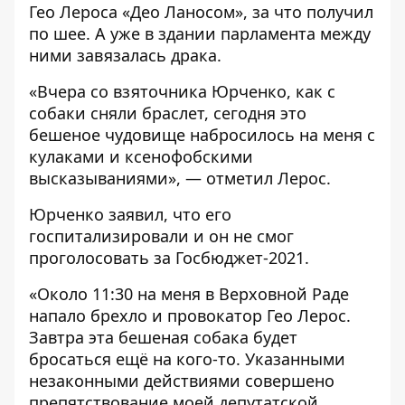
Гео Лероса «Део Ланосом», за что получил
по шее. А уже в здании парламента между
ними завязалась драка.
«Вчера со взяточника Юрченко, как с
собаки сняли браслет, сегодня это
бешеное чудовище набросилось на меня с
кулаками и ксенофобскими
высказываниями», — отметил Лерос.
Юрченко
заявил
, что его
госпитализировали и он не смог
проголосовать за Госбюджет-2021.
«Около 11:30 на меня в Верховной Раде
напало брехло и провокатор Гео Лерос.
Завтра эта бешеная собака будет
бросаться ещё на кого-то. Указанными
незаконными действиями совершено
препятствование моей депутатской