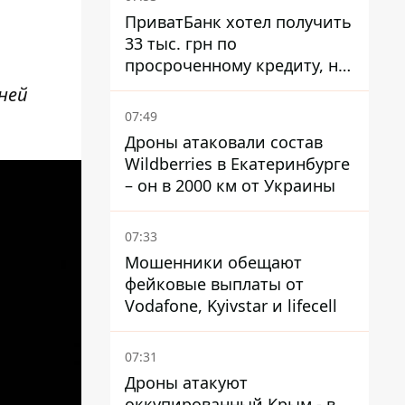
ПриватБанк хотел получить
33 тыс. грн по
просроченному кредиту, но
суд взыскал с должницы
ней
только 22 тыс. грн
07:49
Дроны атаковали состав
Wildberries в Екатеринбурге
– он в 2000 км от Украины
07:33
Мошенники обещают
фейковые выплаты от
Vodafone, Kyivstar и lifecell
07:31
Дроны атакуют
оккупированный Крым - в