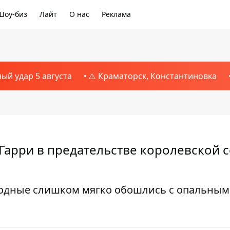
Шоу-биз
Лайт
О нас
Реклама
ный удар 5 августа
⚠️ Краматорск, Константиновка
Гарри в предательстве королевской 
родные слишком мягко обошлись с опальным