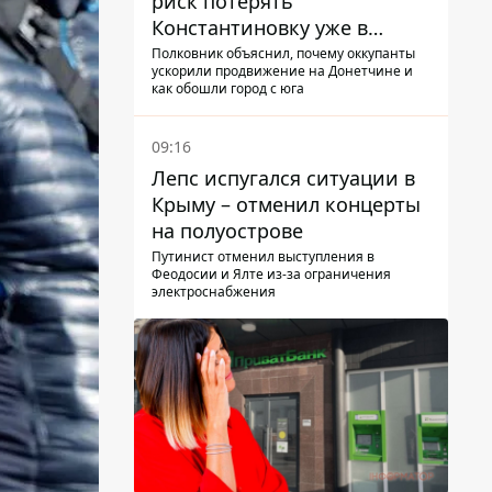
риск потерять
Константиновку уже в
ближайшие месяцы
Полковник объяснил, почему оккупанты
ускорили продвижение на Донетчине и
как обошли город с юга
09:16
Лепс испугался ситуации в
Крыму – отменил концерты
на полуострове
Путинист отменил выступления в
Феодосии и Ялте из-за ограничения
электроснабжения