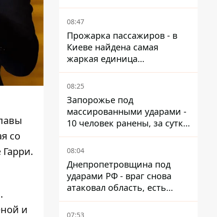
от атак
08:47
Прожарка пассажиров - в
Киеве найдена самая
жаркая единица
общественного транспорта
08:25
Запорожье под
массированными ударами -
главы
10 человек ранены, за сутки
тысячи атак
ая со
 Гарри.
08:04
Днепропетровщина под
ударами РФ - враг снова
атаковал область, есть
.
разрушения и пожары
еной и
07:53