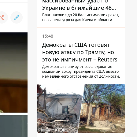
массированный удар по
Украине в ближайшие 48
часов – разведка США
Враг накопил до 20 баллистических ракет,
повышена угроза для Киева и области
15:48
Демократы США готовят
новую атаку по Трампу, но
это не импичмент – Reuters
Демократы планируют расследование
компаний вокруг президента США вместо
немедленного отстранения от должности.