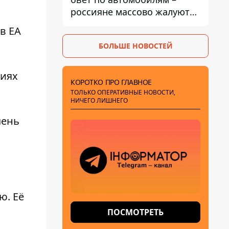
россияне массово жалуются
на поломки из-за
в EA
некачественного бензина
БОЛЬШЕ НОВОСТЕЙ
ниях
КОРОТКО ПРО ГЛАВНОЕ
ТОЛЬКО ОПЕРАТИВНЫЕ НОВОСТИ,
НИЧЕГО ЛИШНЕГО
чень
ию
. Её
ПОСМОТРЕТЬ