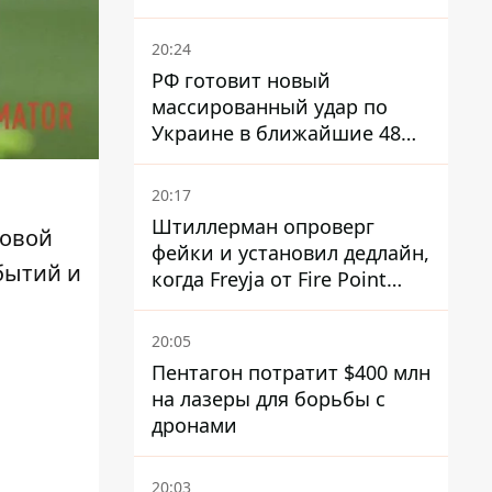
Россией
20:24
РФ готовит новый
массированный удар по
Украине в ближайшие 48
часов – разведка США
20:17
Штиллерман опроверг
ровой
фейки и установил дедлайн,
бытий и
когда Freyja от Fire Point
полноценно заработает
против баллистики
20:05
Пентагон потратит $400 млн
на лазеры для борьбы с
дронами
20:03