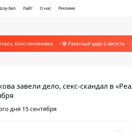
Шоу-биз
Лайт
О нас
Реклама
торск, Константиновка
🔴 Ракетный удар 5 августа
ова завели дело, секс-скандал в «Реа
ября
го дня 15 сентября