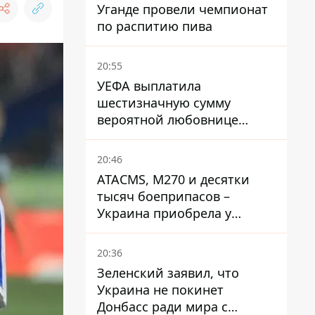
Уганде провели чемпионат
по распитию пива
20:55
УЕФА выплатила
шестизначную сумму
вероятной любовнице
Инфантино - The Telegraph
20:46
ATACMS, M270 и десятки
тысяч боеприпасов –
Украина приобрела у
Турции мощный пакет
вооружения
20:36
Зеленский заявил, что
Украина не покинет
Донбасс ради мира с