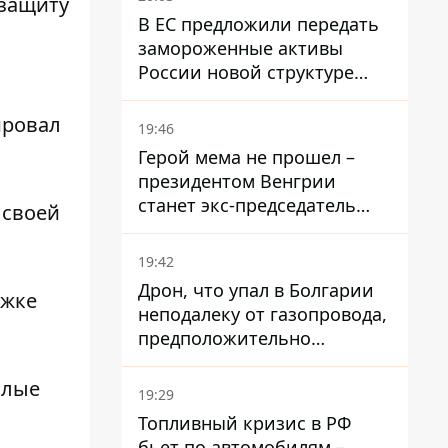
 защиту
В ЕС предложили передать
замороженные активы
России новой структуре
блока
ировал
19:46
Герой мема не прошел –
президентом Венгрии
станет экс-председатель
 своей
Верховного Суда, которого
критиковал Орбан.
19:42
Дрон, что упал в Болгарии
ржке
неподалеку от газопровода,
предположительно
украинский - Минобороны
страны
плые
19:29
Топливный кризис в РФ
бьет по автомобилям –