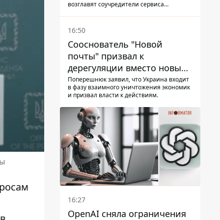
возглавят соучредители сервиса
самокатов.
16:50
Сооснователь "Новой
почты" призвал к
дерегуляции вместо новых
налогов - Гетманцев против
Поперешнюк заявил, что Украина входит
в фазу взаимного уничтожения экономик
и призвал власти к действиям.
ны
просам
16:27
OpenAI сняла ограничения
 в