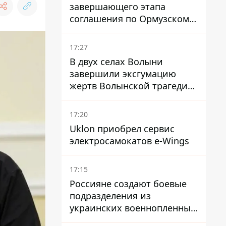
завершающего этапа
соглашения по Ормузскому
проливу - заключение
зависит от снятия блокады
17:27
США
В двух селах Волыни
завершили эксгумацию
жертв Волынской трагедии
– нашли останки 54 поляков
17:20
Uklon приобрел сервис
электросамокатов e-Wings
17:15
Россияне создают боевые
подразделения из
украинских военнопленных
- ISW