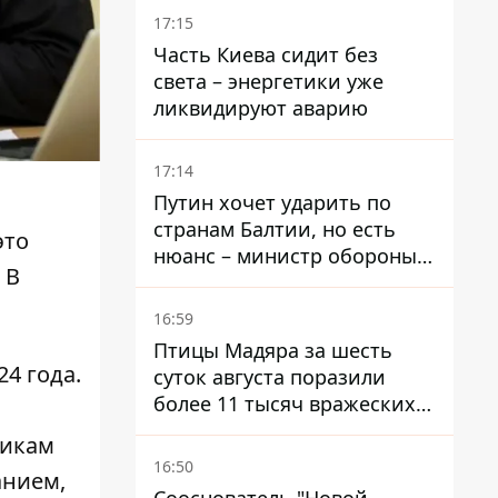
17:15
Часть Киева сидит без
света – энергетики уже
ликвидируют аварию
17:14
Путин хочет ударить по
странам Балтии, но есть
это
нюанс – министр обороны
 В
Литвы сделал заявление
16:59
Птицы Мадяра за шесть
24 года.
суток августа поразили
более 11 тысяч вражеских
целей и ликвидировали
никам
около двух тысяч
16:50
анием,
оккупантов