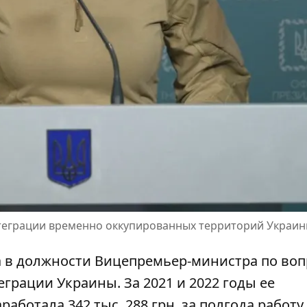
теграции временно оккупированных территорий Украи
а в должности Вицепремьер-министра по во
грации Украины. За 2021 и 2022 годы ее
аработала
342 тыс. 288 грн. за полгода работу