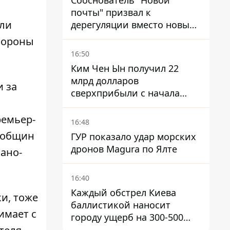
Сооснователь "Новой
почты" призвал к
али
дерегуляции вместо новых
налогов - Гетманцев против
бороны
16:50
Ким Чен Ын получил 22
млрд долларов
и за
сверхприбыли с начала
войны в Украине -
Bloomberg
ремьер-
16:48
я общин
ГУР показало удар морских
дронов Magura по Ялте
вано-
16:40
Каждый обстрел Киева
и, тоже
баллистикой наносит
имает с
городу ущерб на 300-500
миллионов - Петр