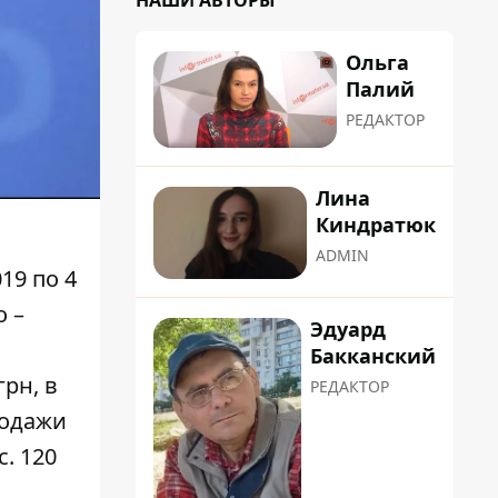
НАШИ АВТОРЫ
Ольга
Палий
РЕДАКТОР
Лина
Киндратюк
ADMIN
19 по 4
о –
Эдуард
Бакканский
грн, в
РЕДАКТОР
одажи
. 120