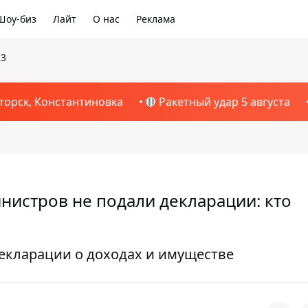
Шоу-биз
Лайт
О нас
Реклама
23
торск, Константиновка
🔴 Ракетный удар 5 августа
инистров не подали декларации: кто
екларации о доходах и имуществе