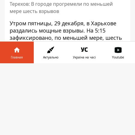
Терехов: В городе прогремели по меньшей
мере шесть взрывов
Утром пятницы, 29 декабря, в Харькове
раздались мощные взрывы
. На 5:15
зафиксировано, по меньшей мере, шесть
взрывов. Местные власти сообщили о
массированной атаке на город.
Главная
Актуально
Україна на часі
Youtube
О взрывах в городе сообщают
Информатор в
мониторинговые каналы и власти
Скачать
телефоне
👉
Харьковской области. Людей призывают
уходить в укрытия.
"Харьков под массированным ракетным
обстрелом. В городе прогремели по
меньшей мере шесть взрывов", - сообщил
городской голова Харькова Игорь Терехов.
В городе прогремели по меньшей мере