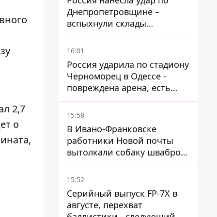
Россия нанесла удар по
Днепропетровщине –
вного
вспыхнули склады
логистической компании
зу
16:01
Россия ударила по стадиону
Черноморец в Одессе -
повреждена арена, есть
пострадавший
л 2,7
15:58
ет о
В Ивано-Франковске
ината,
работники Новой почты
вытолкали собаку шваброй
в 37-градусную жару -
реакция компании
15:52
Серийный выпуск FP-7X в
августе, перехват
баллистики - следующий