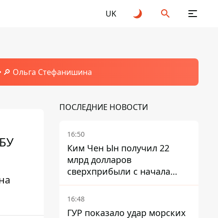
UK
🔎 Ольга Стефанишина
ПОСЛЕДНИЕ НОВОСТИ
16:50
АБУ
Ким Чен Ын получил 22
млрд долларов
сверхприбыли с начала
на
войны в Украине -
Bloomberg
16:48
ГУР показало удар морских