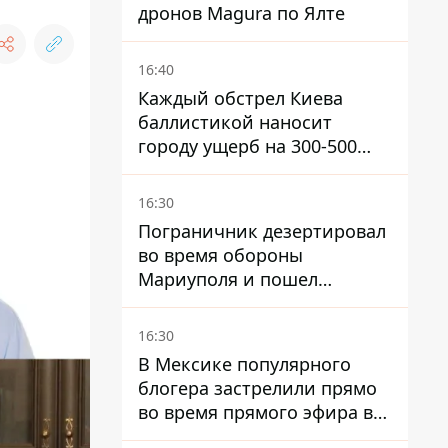
дронов Magura по Ялте
16:40
Каждый обстрел Киева
баллистикой наносит
городу ущерб на 300-500
миллионов - Петр
Пантелеев
16:30
Пограничник дезертировал
во время обороны
Мариуполя и пошел
служить в "ДНР" – ему
объявили подозрение,
16:30
грозит пожизненное
В Мексике популярного
блогера застрелили прямо
во время прямого эфира в
TikTok