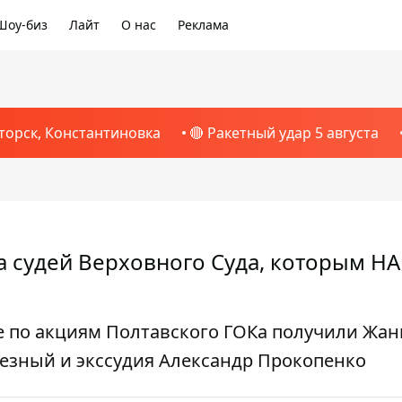
Шоу-биз
Лайт
О нас
Реклама
торск, Константиновка
🔴 Ракетный удар 5 августа
а судей Верховного Суда, которым Н
е по акциям Полтавского ГОКа получили Жан
лезный и экссудия Александр Прокопенко