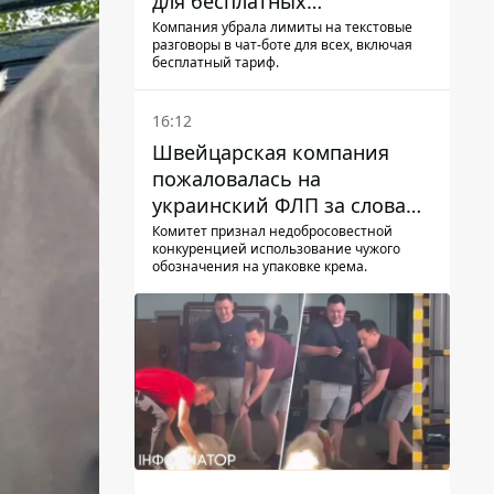
для бесплатных
пользователей
Компания убрала лимиты на текстовые
разговоры в чат-боте для всех, включая
бесплатный тариф.
16:12
Швейцарская компания
пожаловалась на
украинский ФЛП за слова
SUN SCRIPTION на упаковке
Комитет признал недобросовестной
конкуренцией использование чужого
крема - АМКУ наложил
обозначения на упаковке крема.
штраф