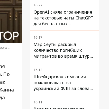
16:27
OpenAI сняла ограничения
на текстовые чаты ChatGPT
для бесплатных
пользователей
16:17
Мэр Сеуты раскрыл
лаж -
количество погибших
мигрантов во время штурма
границы
ая
16:12
е
. По
Швейцарская компания
Как
пожаловалась на
украинский ФЛП за слова
 Жанна
SUN SCRIPTION на упаковке
да
крема - АМКУ наложил
16:11
штраф