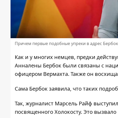
Причем первые подобные упреки в адрес Бербо
Как и у многих немцев, предки дейст
Анналены Бербок
были связаны с наци
офицером Вермахта. Также он восхища
Сама Бербок заявила, что
таких подроб
Так, журналист Марсель Райф выступи
посвященного Холокосту. Это вызвал