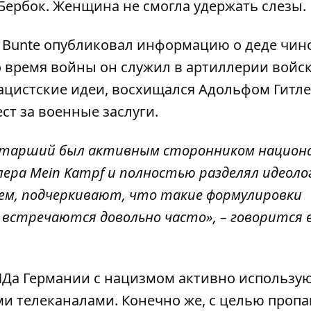
ербок. Женщина не смогла удержать слезы.
 Bunte опубликовал информацию о деде чин
о время войны он служил в артиллерии войс
ацистские идеи, восхищался Адольфом Гитле
ст за военные заслуги.
старший был активным сторонником национа
лера Mein Kampf и полностью разделял идеол
чем, подчеркивают, что такие формулировки
 встречаются довольно часто», – говорится 
ИДа Германии с нацизмом активно использу
и телеканалами. Конечно же, с целью проп