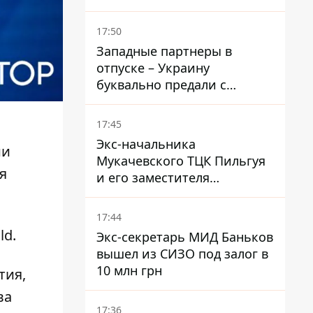
Зеленским и Трампом
недавно улучшались - The
17:50
Atlantic
Западные партнеры в
отпуске – Украину
буквально предали с
ракетами к Patriot – эксперт
Мусиенко
17:45
Экс-начальника
ии
Мукачевского ТЦК Пильгуя
я
и его заместителя
отправили в СИЗО без
права залога – журналист
17:44
ld.
Экс-секретарь МИД Баньков
вышел из СИЗО под залог в
10 млн грн
тия,
ва
17:36