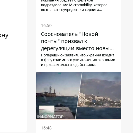
Компания создает отдельное
подразделение Micromobility, которое
возглавят соучредители сервиса
самокатов.
16:50
Сооснователь "Новой
ону
почты" призвал к
дерегуляции вместо новых
налогов - Гетманцев против
Поперешнюк заявил, что Украина входит
в фазу взаимного уничтожения экономик
и призвал власти к действиям.
16:48