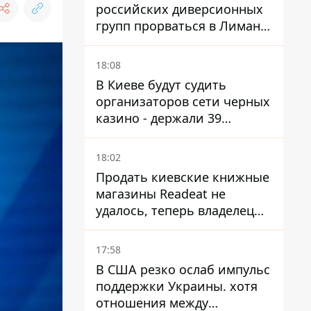
российских диверсионных
групп прорваться в Лиман -
Трегубов
18:08
В Киеве будут судить
организаторов сети черных
казино - держали 39
заведений
18:02
Продать киевские книжные
магазины Readeat не
удалось, теперь владелец
их просто закроет
17:58
В США резко ослаб импульс
поддержки Украины. хотя
отношения между