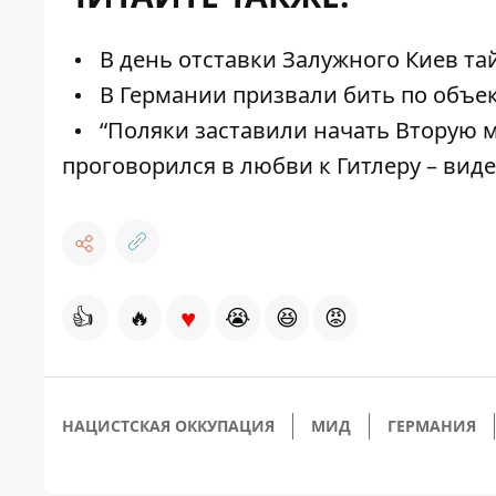
В день отставки Залужного Киев тай
В Германии призвали бить по объе
“Поляки заставили начать Вторую м
проговорился в любви к Гитлеру – вид
♥
👍
🔥
😭
😆
😡
НАЦИСТСКАЯ ОККУПАЦИЯ
МИД
ГЕРМАНИЯ