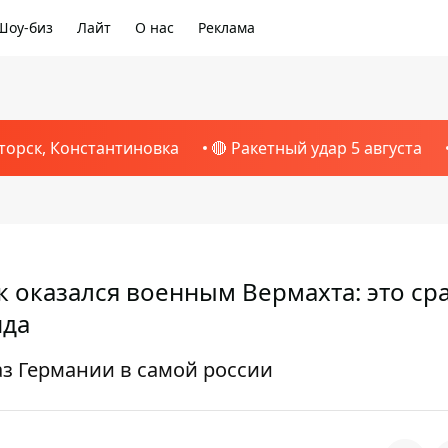
Шоу-биз
Лайт
О нас
Реклама
торск, Константиновка
🔴 Ракетный удар 5 августа
 оказался военным Вермахта: это ср
нда
аз Германии в самой россии