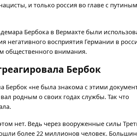
ацисты, и только россия во главе с путиным
ьдемара Бербока в Вермахте были использо
ия негативного восприятия Германии в росс
ом общественного внимания.
отреагировала Бербок
а Бербок «не была знакома с этими докумен
вал родным о своих годах службы. Так что
ала
.
 этом нет. Ведь через вооруженные силы
Трет
ошли более 22 миллионов человек. Большин