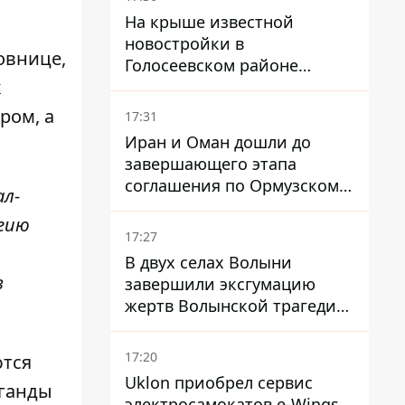
На крыше известной
новостройки в
овнице,
Голосеевском районе
к
разбивают парк площадью
в гектар
ром, а
17:31
Иран и Оман дошли до
завершающего этапа
соглашения по Ормузскому
л-
проливу - заключение
огию
зависит от снятия блокады
17:27
США
В двух селах Волыни
в
завершили эксгумацию
жертв Волынской трагедии
– нашли останки 54 поляков
17:20
ются
Uklon приобрел сервис
аганды
электросамокатов e-Wings