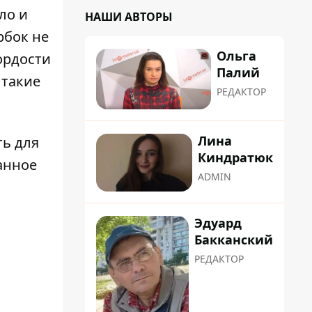
ло и
НАШИ АВТОРЫ
рбок не
Ольга
ордости
Палий
 такие
РЕДАКТОР
Лина
ть для
Киндратюк
анное
ADMIN
Эдуард
Бакканский
РЕДАКТОР