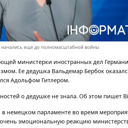
к начались еще до полномасштабной войны
вующей министерки
иностранных дел Герман
змом. Ее дедушка Вальдемар Бербок оказалс
лся Адольфом Гитлером.
ностей о дедушке не знала
. Об этом пишет Bi
л в немецком парламенте во время мероприя
о очень эмоциональную реакцию министерст