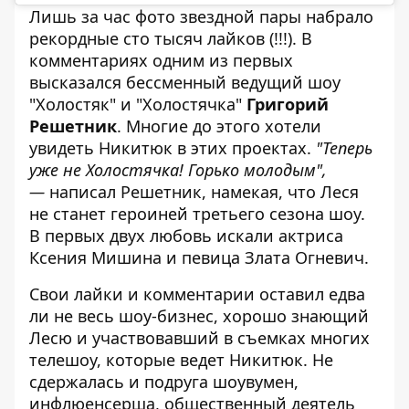
Лишь за час фото звездной пары набрало
рекордные сто тысяч лайков (!!!). В
комментариях одним из первых
высказался бессменный ведущий шоу
"Холостяк" и "Холостячка"
Григорий
Решетник
. Многие до этого хотели
увидеть Никитюк в этих проектах.
"Теперь
уже не Холостячка! Горько молодым",
—
написал Решетник, намекая, что Леся
не станет героиней третьего сезона шоу.
В первых двух любовь искали актриса
Ксения Мишина и певица Злата Огневич.
Свои лайки и комментарии оставил едва
ли не весь шоу-бизнес, хорошо знающий
Лесю и участвовавший в съемках многих
телешоу, которые ведет Никитюк. Не
сдержалась и подруга шоувумен,
инфлюенсерша, общественный деятель