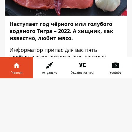
Наступает год чёрного или голубого
водяного Тигра – 2022. А хищник, как
известно, любит мясо.
Информатор
припас для вас пять
необычных рецептов очень вкусных
мясных блюд, наслаждайтесь!
Главная
Актуально
Україна на часі
Youtube
Мясо по-французски
Информатор в
Скачать
Ингридиенты
телефоне
👉
Телятина (вырезка) или куриное филе – 400 г
Майонез – 150-200 г
Сыр – 200-300 г
Соль – 0,5-1 ч. ложка