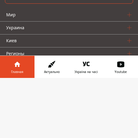
Мир
Украина
Киев
Регионы
Деньги
Главная
Актуально
Україна на часі
Youtube
Шоу-биз
Информатор в
Скачать
телефоне
👉
Жизнь
О нас