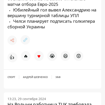
матчи отбора Евро-2025
Юбилейный гол вывел Александрию на
вершину турнирной таблицы УПЛ
Челси планирует подписать голкипера
сборной Украины
♥
🔥
😭
😆
😡
👍
СПОРТ
АНДРЕЙ ШЕВЧЕНКО
УАФ
13:23, 29 сентября 2024
На Волыни работница ТЦК требовала