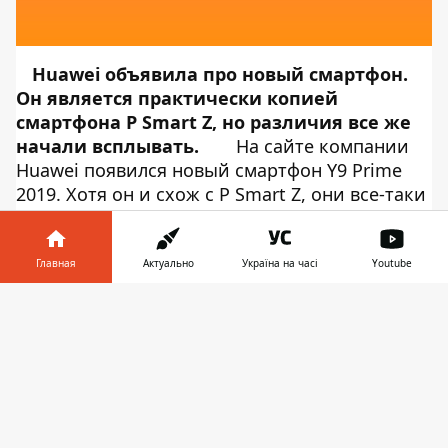
Huawei объявила про новый смартфон.
Он является практически копией
смартфона P Smart Z, но различия все же
начали всплывать.
На сайте компании
Huawei появился новый смартфон
Y9 Prime
2019
. Хотя он и схож с P Smart Z, они все-таки
имеются отличия. К примеру, новинка
выпускается не только в версии с 64 ГБ, но и
128 ГБ встроенной памяти.
Об
этом
Главная
Актуально
Україна на часі
Youtube
сообщает
Информатор Tech
.
Информатор в
Основная камера Y9 Prime 2019 состоит из
Скачать
телефоне
👉
трех датчиков, хотя у P Smart Z она была
двойной. Модуль включает 16-Мп главный, 2-
Мп дополнительный и 8-Мп широкоугольный
датчики. Также стоит отметить, что Y9 Prime
2019 лишился модуля NFC. Но больше