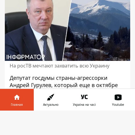
На росТВ мечтают захватить всю Украину
Депутат госдумы страны-агрессорки
Андрей Гурулев, который
еще в октябре
этого года призвал изолировать или
уничтожить 20 % россиян, не
Главная
Актуально
Україна на часі
Youtube
поддерживающих путина
, оскандалился
еще одним заявлением. Он в эфире
Информатор в
Скачать
пропагандистского канала рф заявил, что
телефоне
👉
оккупанты должны готовиться к боевым