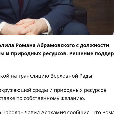
уволила Романа Абрамовского с должности
ы и природных ресурсов. Решение подде
лкой на трансляцию
Верховной Рады
.
 окружающей среды и природных ресурсов
ставке по собственному желанию
.
а народа» Давид Арахамия сообщил, что Ром