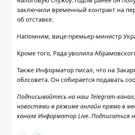
налоговую службу. Годом ранее он полу
заключили временный контракт на пе
об отставке
.
Напомним, вице-премьер-министр Ук
Кроме того, Рада
уволила Абрамовског
Также
Информатор
писал, что на Зака
облсовета
. Он собирается подавать с
Подписывайтесь на наш
Telegram-канал
новостями в режиме онлайн прямо в ме
канале
Информатор Live
. Подписаться н