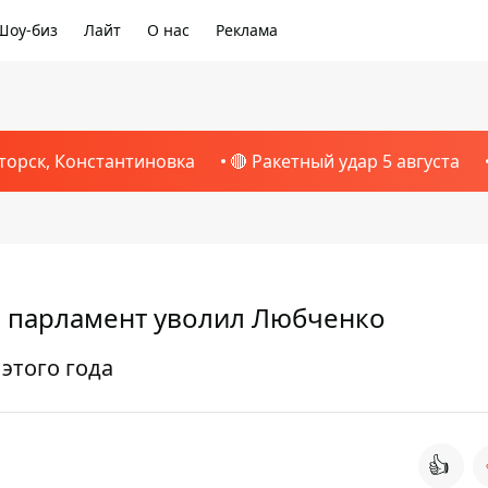
Шоу-биз
Лайт
О нас
Реклама
торск, Константиновка
🔴 Ракетный удар 5 августа
: парламент уволил Любченко
этого года
👍