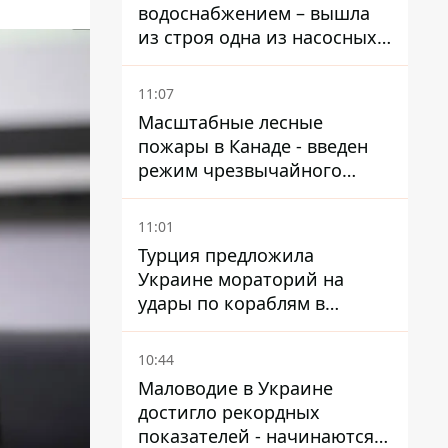
водоснабжением – вышла
из строя одна из насосных
станций
11:07
Масштабные лесные
пожары в Канаде - введен
режим чрезвычайного
положения, выехали более
20 тысяч человек
11:01
Турция предложила
Украине мораторий на
удары по кораблям в
Черном море
10:44
Маловодие в Украине
достигло рекордных
показателей - начинаются