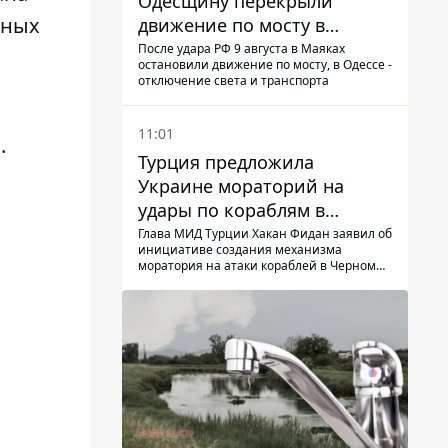
Одесщину перекрыли
дных
движение по мосту в
Маяках - подробности от
После удара РФ 9 августа в Маяках
остановили движение по мосту, в Одессе -
ГНСУ
отключение света и транспорта
11:01
а
.
Турция предложила
Украине мораторий на
удары по кораблям в
Черном море
Глава МИД Турции Хакан Фидан заявил об
инициативе создания механизма
моратория на атаки кораблей в Черном
море