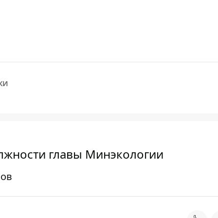
КИ
олжности главы Минэкологии
пов