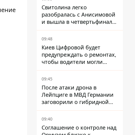
Свитолина легко
ление
разобралась с Анисимовой
и вышла в четвертьфинал
турнира в Торонто
09:48
Киев Цифровой будет
предупреждать о ремонтах,
чтобы водители могли
избегать участков с
пробками
09:45
После атаки дрона в
Лейпциге в МВД Германии
заговорили о гибридной
войне – мы ежедневно цель
09:40
Соглашение о контроле над
Ормузом близко к