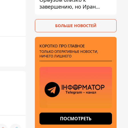
завершению, но Иран
выдвинул новые
требования – СМИ
БОЛЬШЕ НОВОСТЕЙ
раскрыли подробности
КОРОТКО ПРО ГЛАВНОЕ
ТОЛЬКО ОПЕРАТИВНЫЕ НОВОСТИ,
НИЧЕГО ЛИШНЕГО
ПОСМОТРЕТЬ