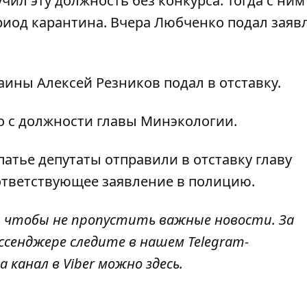
чил эту должность без конкурса. Тогда с ним
риод карантина. Вчера Любченко
подал заяв
раины Алексей
Резников подал в отставку
.
о с должности главы Минэкологии
.
рпатье депутаты
отправили в отставку главу
оответствующее заявление в полицию.
, чтобы не пропустить важные новости. За
ссенджере следите в нашем Telegram-
а канал в Viber можно
здесь
.