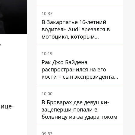
ограничения
водоснабжения
10:37
В Закарпатье 16-летний
водитель Audi врезался в
мотоцикл, которым
управлял 10-летний
"
мальчик
10:19
Рак Джо Байдена
распространился на его
кости – сын экспрезидента
США рассказал, что болезнь
отца прогрессирует
10:00
В Броварах две девушки-
вице-
зацеперши попали в
больницу из-за удара током
09:53