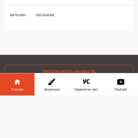
БИТКОИН
INSTAGRAM
ПРЕДЛОЖИТЬ НОВОСТЬ
Мир
Главная
Актуально
Україна на часі
Youtube
Информатор в
Украина
Скачать
телефоне
👉
Киев
Регионы