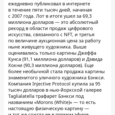
ежедневно публиковал в интернете
в течение пяти тысяч дней, начиная
с 2007 года. Лот в итоге ушел за 69,3
миллиона долларов — это абсолютный
рекорд в области продаж цифрового
искусства, связанного с NFT, и третья
по величине аукционная цена за работу
ныне живущего художника. Выше
оценивались только картины Джеффа
Кунса (
91,1 миллиона долларов
) и Дэвида
Хокни (
90,3 миллиона долларов
). Еще
более необычной стала продажа картины
знаменитого уличного художника Бэнкси.
Компания Injective Protocol купила за 95
тысяч долларов в нью-йоркской галерее
Taglialatella трафарет Бэнкси под
названием «Morons (White)» — то есть
настоящую физическую картину —
и тут же сожгла ее в прямом эфире,