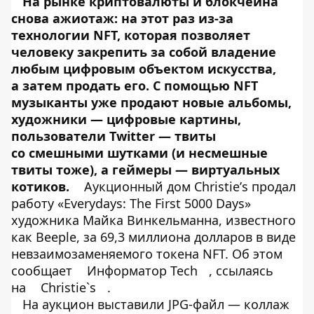
На рынке криптовалюты и блокчейна
снова ажиотаж: на этот раз из-за
технологии NFT, которая позволяет
человеку закрепить за собой владение
любым цифровым объектом искусства,
а затем продать его. С помощью NFT
музыканты уже продают новые альбомы,
художники — цифровые картины,
пользователи Twitter — твиты
со смешными шутками (и несмешные
твиты тоже), а геймеры — виртуальных
котиков.
Аукционный дом Christieʼs продал
работу «Everydays: The First 5000 Days»
художника Майка Винкельманна, известного
как Beeple, за 69,3 миллиона долларов в виде
невзаимозаменяемого токена NFT. Об этом
сообщает
Информатор Tech
, ссылаясь
на
Christie`s
.
На аукцион выставили JPG-файл — коллаж