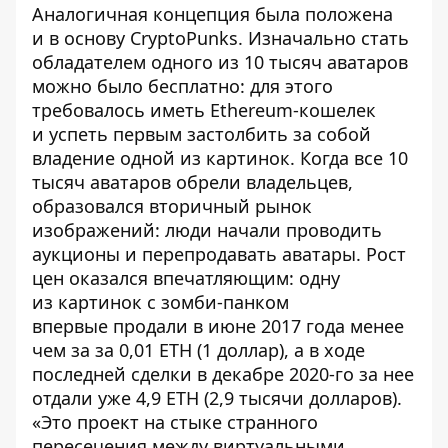
Аналогичная концепция была положена
и в основу CryptoPunks. Изначально стать
обладателем одного из 10 тысяч аватаров
можно было бесплатно: для этого
требовалось иметь Ethereum-кошелек
и успеть первым застолбить за собой
владение одной из картинок. Когда все 10
тысяч аватаров обрели владельцев,
образовался вторичный рынок
изображений: люди начали проводить
аукционы и перепродавать аватары. Рост
цен оказался впечатляющим: одну
из картинок с зомби-панком
впервые
продали
в июне 2017 года менее
чем за за 0,01 ETH (1 доллар), а в ходе
последней сделки в декабре 2020-го за нее
отдали уже 4,9 ETH (2,9 тысячи долларов).
«Это проект на стыке странного
пересечения между виртуальными,