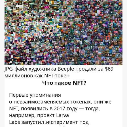
JPG-файл художника Beeple продали за $69
миллионов как NFT-токен
Что такое NFT?
Первые упоминания
о невзаимозаменяемых токенах, они же
NFT, появились в 2017 году — тогда,
например, проект Larva
Labs
запустил
эксперимент под