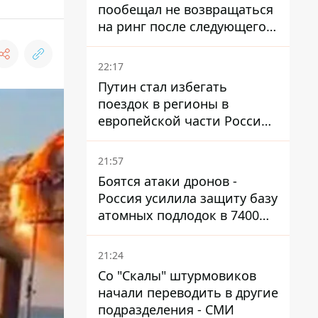
пообещал не возвращаться
на ринг после следующего
боя
22:17
Путин стал избегать
поездок в регионы в
европейской части России,
куда регулярно долетают
дроны
21:57
Боятся атаки дронов -
Россия усилила защиту базу
атомных подлодок в 7400
км от Украины
21:24
Со "Скалы" штурмовиков
начали переводить в другие
подразделения - СМИ