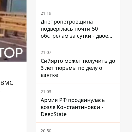
21:19
Днепропетровщина
подверглась почти 50
обстрелам за сутки - двое
погибших, шесть
пострадавших
21:07
Сийярто может получить до
3 лет тюрьмы по делу о
взятке
 ВМС
т
21:03
Армия РФ продвинулась
возле Константиновки -
DeepState
20:50