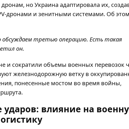
дронам, но Украина адаптировала их, созда
PV-дронами
и зенитными системами. Об этом
о обсуждаем третью операцию. Есть такая
метил он.
не и сократили объемы военных перевозок 
ьзуют железнодорожную ветку в оккупирова
ения, понесенные мостом во время войны,
аршрута.
 ударов: влияние на военн
логистику