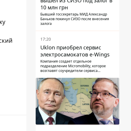
вышел из СИЗО под залог в
10 млн грн
Бывший госсекретарь МИД Александр
Баньков покинул СИЗО после внесения
жу
залога
17:20
ский
Uklon приобрел сервис
электросамокатов e-Wings
Компания создает отдельное
подразделение Micromobility, которое
возглавят соучредители сервиса
самокатов.