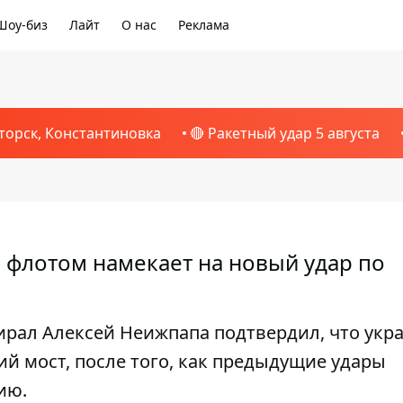
Шоу-биз
Лайт
О нас
Реклама
торск, Константиновка
🔴 Ракетный удар 5 августа
 флотом намекает на новый удар по
ал Алексей Неижпапа подтвердил, что укр
ий мост, после того, как предыдущие удары
ию.