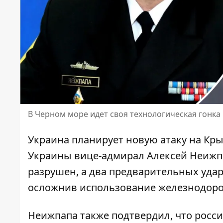
В Черном море идет своя технологическая гонк
Украина планирует новую атаку на К
Украины вице-адмирал Алексей Неижпа
разрушен, а два предварительных уда
осложнив использование железнодоро
Неижпапа также подтвердил, что росс