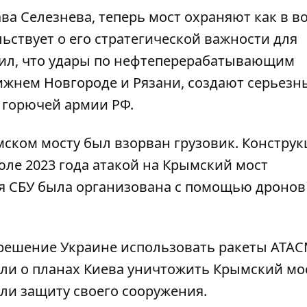
ва Селезнева, теперь мост охраняют как в во
ельствует о его стратегической важности для
тил, что удары по нефтеперерабатывающим
жнем Новгороде и Рязани
, создают серьезн
 горючей армии РФ.
ымском мосту был
взорван грузовик
. Констру
ле 2023 года атакой на Крымский мост
я СБУ была организована с помощью дронов
зрешение Украине использовать ракеты
ATAC
яли о планах Киева уничтожить Крымский мос
ли защиту своего сооружения.