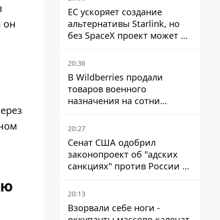
в
ЕС ускоряет создание
 он
альтернативы Starlink, но
без SpaceX проект может не
обойтись
20:36
В Wildberries продали
товаров военного
назначения на сотни
через
миллионов, но удары ВСУ
изменили ситуацию
нном
20:27
Сенат США одобрил
законопроект об "адских
санкциях" против России и
Ирана
ую
20:13
Взорвали себе ноги -
оккупанты массово калечат