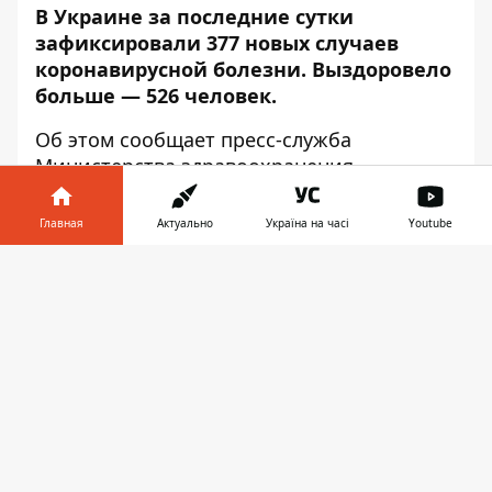
В Украине за последние сутки
зафиксировали 377 новых случаев
коронавирусной болезни. Выздоровело
больше — 526 человек.
Об этом сообщает
пресс-служба
Министерства здравоохранения, —
передаёт
Информатор
.
Главная
Актуально
Україна на часі
Youtube
Больше всего новых случаев подтвердили
в Киеве (126), Одесской (49), Киевской (31),
Информатор в
Скачать
Запорожской (26) и Днепропетровской (20)
телефоне
👉
областях.
За сутки госпитализировали 460 человек;
летальных случаев — 10; выздоровели —
526 человек.
Протестировали:
• за сутки: 27 979 человек (методом ПЦР —