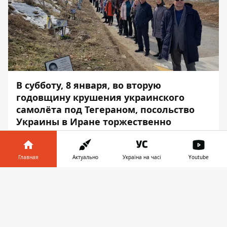
В субботу, 8 января, во вторую
годовщину крушения украинского
самолёта под Тегераном, посольство
Украины в Иране торжественно
открыло Аллею памяти жертв рейса
PS752. На ней высадили 176 деревьев.
Главная
Актуально
Україна на часі
Youtube
Об этом сообщает
Информатор
со
Информатор в
ссылкой
на сообщение
украинского
Скачать
телефоне
👉
посольства в Иране.
«Посол Украины, работники посольства и
члены их семей
установили 11