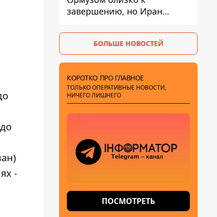
завершению, но Иран
выдвинул новые
требования – СМИ
БОЛЬШЕ НОВОСТЕЙ
раскрыли подробности
КОРОТКО ПРО ГЛАВНОЕ
ТОЛЬКО ОПЕРАТИВНЫЕ НОВОСТИ,
до
НИЧЕГО ЛИШНЕГО
 до
зан)
ях -
ПОСМОТРЕТЬ