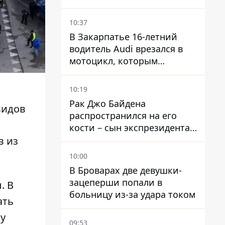
ограничения
водоснабжения
10:37
В Закарпатье 16-летний
водитель Audi врезался в
мотоцикл, которым
управлял 10-летний
мальчик
10:19
Рак Джо Байдена
видов
распространился на его
кости – сын экспрезидента
США рассказал, что болезнь
в из
отца прогрессирует
10:00
В Броварах две девушки-
зацеперши попали в
. В
больницу из-за удара током
ать
ру
09:53