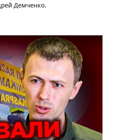
дрей Демченко.
y