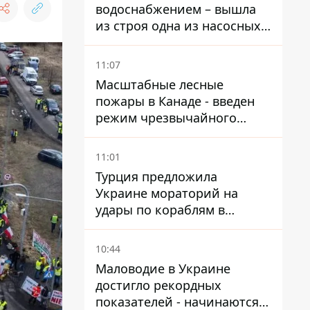
водоснабжением – вышла
из строя одна из насосных
станций
11:07
Масштабные лесные
пожары в Канаде - введен
режим чрезвычайного
положения, выехали более
20 тысяч человек
11:01
Турция предложила
Украине мораторий на
удары по кораблям в
Черном море
10:44
Маловодие в Украине
достигло рекордных
показателей - начинаются