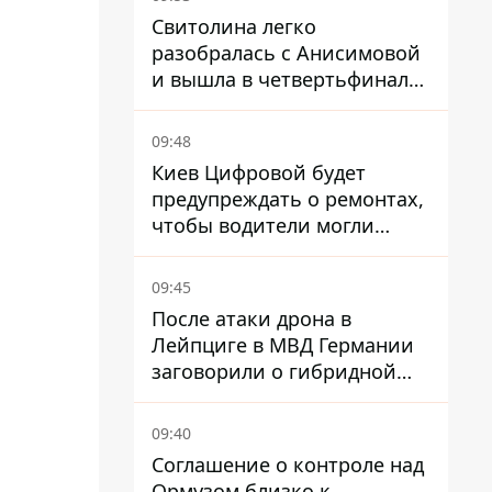
Свитолина легко
разобралась с Анисимовой
и вышла в четвертьфинал
турнира в Торонто
09:48
Киев Цифровой будет
предупреждать о ремонтах,
чтобы водители могли
избегать участков с
пробками
09:45
После атаки дрона в
Лейпциге в МВД Германии
заговорили о гибридной
войне – мы ежедневно цель
09:40
Соглашение о контроле над
Ормузом близко к