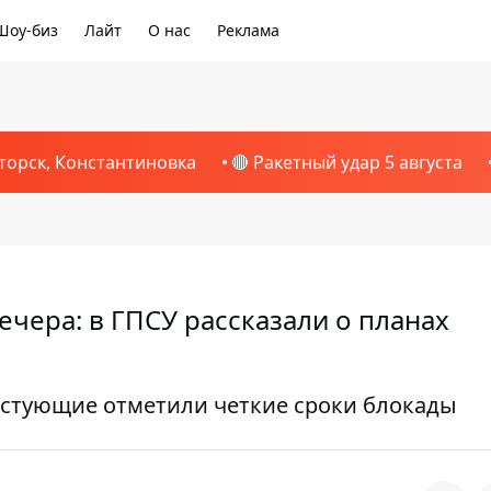
Шоу-биз
Лайт
О нас
Реклама
торск, Константиновка
🔴 Ракетный удар 5 августа
ечера: в ГПСУ рассказали о планах
естующие отметили четкие сроки блокады