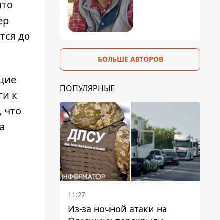
что
ер
тся до
БОЛЬШЕ АВТОРОВ
щие
ПОПУЛЯРНЫЕ
ги к
 что
а
11:27
Из-за ночной атаки на