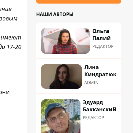
ения
НАШИ АВТОРЫ
узовым
и
Ольга
и имеют
Палий
о 17-20
РЕДАКТОР
Лина
Киндратюк
ADMIN
они
Эдуард
Бакканский
РЕДАКТОР