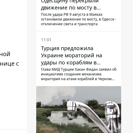
Одесщину перекрыли
движение по мосту в
Маяках - подробности от
После удара РФ 9 августа в Маяках
остановили движение по мосту, в Одессе -
ГНСУ
отключение света и транспорта
11:01
Турция предложила
иной
Украине мораторий на
удары по кораблям в
нице с
Черном море
Глава МИД Турции Хакан Фидан заявил об
инициативе создания механизма
моратория на атаки кораблей в Черном
море