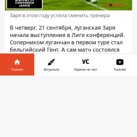
Заря в этом году успела сменить тренера
В четверг, 21 сентября, луганская Заря
начала выступления в Лиге конференций.
Соперником луганчан в первом туре стал
бельгийский Гент. А сам матч состоялся
на "Арене Люблин" в Польше.
Информатор провел текстовый онлайн-
Главная
Актуально
Україна на часі
Youtube
репортаж об этом поединке.
Информатор в
Скачать
В первом тайме Заря, несмотря на все
телефоне
👉
проблемы в защите и нападении,
смогла навязать борьбу Генту.
Собственно, то же можно сказать и обо
всем матче.
Играл ли Гент как фаворит? Да. Давили