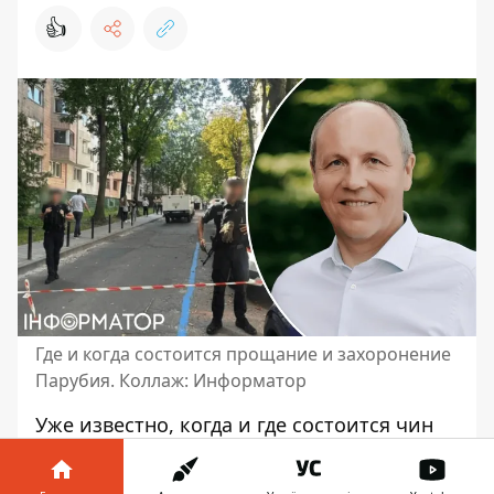
👍
Где и когда состоится прощание и захоронение
Парубия. Коллаж: Информатор
Уже известно, когда и где
состоится чин
захоронения Андрея Парубия
, убитого
накануне. Да, парастас проведут в