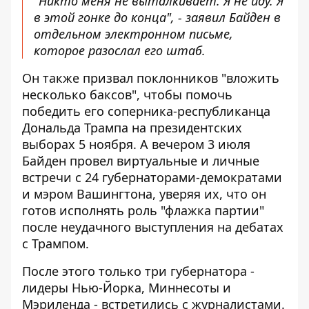
"Никто меня не выталкивает. Я не иду. Я
в этой гонке до конца", - заявил Байден в
отдельном электронном письме,
которое разослал его штаб.
Он также призвал поклонников "вложить
несколько баксов", чтобы помочь
победить его соперника-республиканца
Дональда Трампа на президентских
выборах 5 ноября. А вечером 3 июля
Байден провел виртуальные и личные
встречи с 24 губернаторами-демократами
и мэром Вашингтона, уверяя их, что он
готов исполнять роль "флажка партии"
после неудачного выступления на дебатах
с Трампом.
После этого только три губернатора -
лидеры Нью-Йорка, Миннесоты и
Мэриленда - встретились с журналистами.