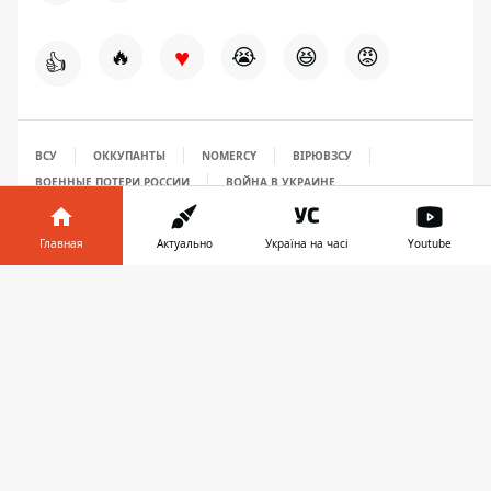
♥
🔥
😭
😆
😡
👍
ВСУ
ОККУПАНТЫ
NOMERCY
ВІРЮВЗСУ
ВОЕННЫЕ ПОТЕРИ РОССИИ
ВОЙНА В УКРАИНЕ
Главная
Актуально
Україна на часі
Youtube
Информатор в
Скачать
телефоне
👉
ПРЕДЛОЖИТЬ НОВОСТЬ
Мир