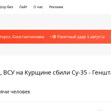
Шоу-биз
Лайт
О нас
Реклама
торск, Константиновка
🔴 Ракетный удар 5 августа
 ВСУ на Курщине сбили Су-35 - Геншт
сячи человек