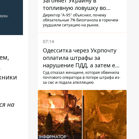
загоняет Украину в
топливную ловушку во
время войны - Сергей Куюн
Директор "А-95" объяснил, почему
обязательные 7% биоэтанола в горючем
ухудшили ситуацию на рынке.
07:14
Одесситка через Укрпочту
ем,
оплатила штрафы за
нарушение ПДД, а затем ее
,
счета заблокировали - в
Суд отказал женщине, которая обвинила
ехники
почтового оператора в потере штрафа из-
чем причина и что решил
за смс и подала апелляцию
суд
ся на