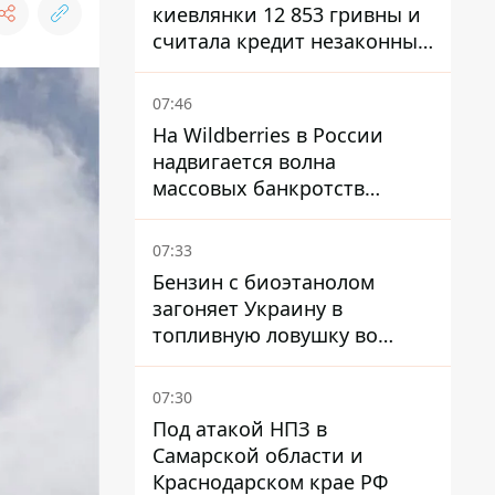
киевлянки 12 853 гривны и
считала кредит незаконным
- что решил суд
07:46
На Wildberries в России
надвигается волна
массовых банкротств
продавцов - Reuters
07:33
Бензин с биоэтанолом
загоняет Украину в
топливную ловушку во
время войны - Сергей Куюн
07:30
Под атакой НПЗ в
Самарской области и
Краснодарском крае РФ