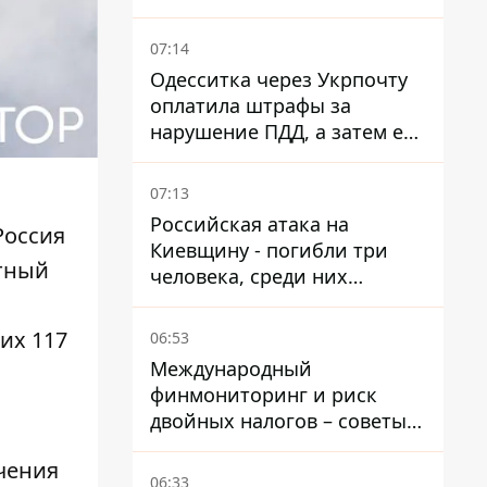
07:14
Одесситка через Укрпочту
оплатила штрафы за
нарушение ПДД, а затем ее
счета заблокировали - в
чем причина и что решил
07:13
суд
Российская атака на
Россия
Киевщину - погибли три
етный
человека, среди них
ребенок 2022 года
рождения
их 117
06:53
Международный
финмониторинг и риск
двойных налогов – советы
украинцам в Польше
чения
06:33