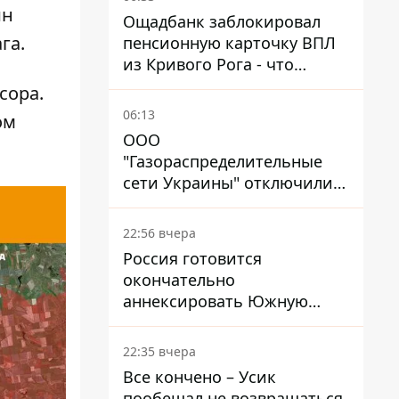
ин
Ощадбанк заблокировал
ага.
пенсионную карточку ВПЛ
из Кривого Рога - что
решил суд
сора.
06:13
ом
ООО
"Газораспределительные
сети Украины" отключили
львовянке газ - что решил
суд
22:56 вчера
Россия готовится
окончательно
аннексировать Южную
Осетию – страны НАТО
обеспокоены
22:35 вчера
Все кончено – Усик
пообещал не возвращаться