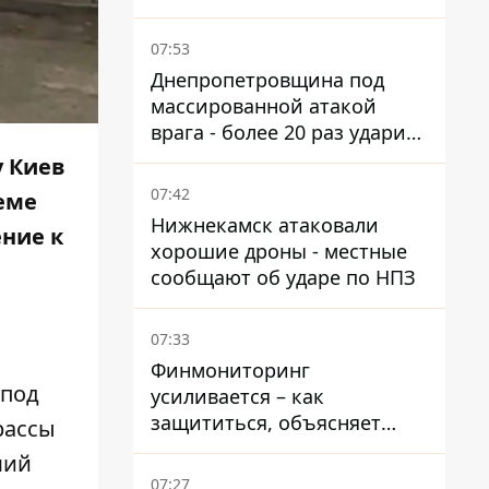
07:53
Днепропетровщина под
массированной атакой
врага - более 20 раз ударил
дронами и артиллерией
у Киев
07:42
теме
Нижнекамск атаковали
ние к
хорошие дроны - местные
сообщают об ударе по НПЗ
07:33
Финмониторинг
 под
усиливается – как
защититься, объясняет
рассы
адвокат.
ший
07:27