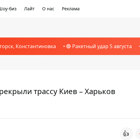
Шоу-биз
Лайт
О нас
Реклама
1
торск, Константиновка
🔴 Ракетный удар 5 августа
рекрыли трассу Киев – Харьков
👍