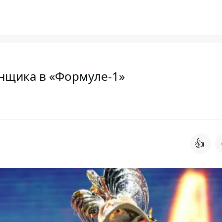
нщика в «Формуле-1»
👍