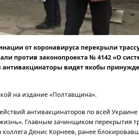
инации от коронавируса перекрыли трасс
овали против законопроекта № 4142 «О сис
м антивакцинаторы видят якобы принужде
кой на издание «
Полтавщина»
.
ействий антивакцинаторов по всей Украине
жизнь». Главным зачинщиком перекрытия т
го коллега Денис Корнеев, ранее блокировав