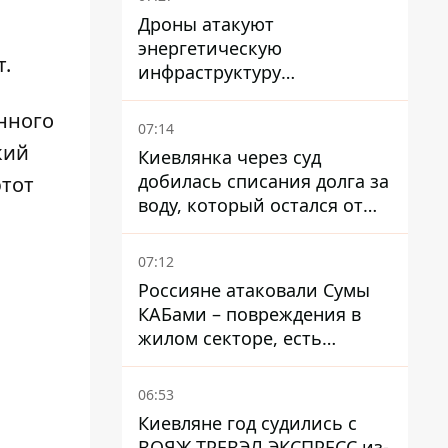
Дроны атакуют
энергетическую
т.
инфраструктуру
оккупированной Макеевки
нного
в Донецкой области
07:14
кий
Киевлянка через суд
добилась списания долга за
этот
воду, который остался от
умершей матери
07:12
Россияне атаковали Сумы
КАБами – повреждения в
жилом секторе, есть
пострадавшие
06:53
Киевляне год судились с
ВОЯЖ ТРЕВЭЛ ЭКСПРЕСС из-