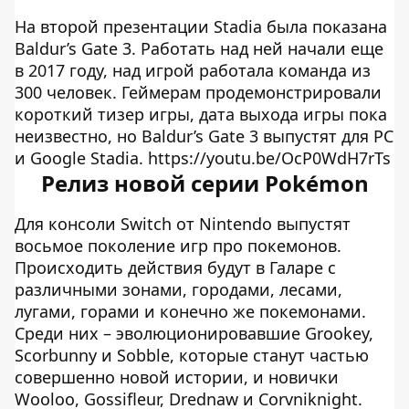
На второй презентации Stadia была показана
Baldur’s Gate 3. Работать над ней начали еще
в 2017 году, над игрой работала команда из
300 человек. Геймерам продемонстрировали
короткий тизер игры, дата выхода игры пока
неизвестно, но Baldur’s Gate 3 выпустят для PC
и Google Stadia. https://youtu.be/OcP0WdH7rTs
Релиз новой серии Pokémon
Для консоли Switch от Nintendo выпустят
восьмое поколение игр про покемонов.
Происходить действия будут в Галаре с
различными зонами, городами, лесами,
лугами, горами и конечно же покемонами.
Среди них – эволюционировавшие Grookey,
Scorbunny и Sobble, которые станут частью
совершенно новой истории, и новички
Wooloo, Gossifleur, Drednaw и Corvniknight.