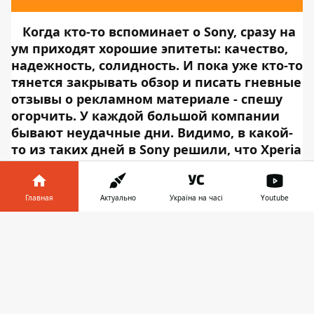
Когда кто-то вспоминает о Sony, сразу на
ум приходят хорошие эпитеты: качество,
надежность, солидность. И пока уже кто-то
тянется закрывать обзор и писать гневные
отзывы о рекламном материале - спешу
огорчить. У каждой большой компании
бывают неудачные дни. Видимо, в какой-
то из таких дней в Sony решили, что Xperia
L3 может стоить 6000 грн. Что не так с
ценой, плюсы и минусы смартфона - обо
всем ниже.
К нам на обзор в редакцию
Главная
Актуально
Україна на часі
Youtube
Информатор Tech
заехал тот самый Sony
Информатор в
Xperia L3. И у нас возникли довольно
Скачать
телефоне
👉
смешанные чувства. С одной стороны -
нормальный смартфон, есть свои
достоинства и недостатки. Но, к сожалению,
его ценник играет очень злую шутку. Давайте