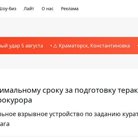
Шоу-биз
Лайт
О нас
Реклама
ный удар 5 августа
⚠️ Краматорск, Константиновка
имальному сроку за подготовку терак
рокурора
ьное взрывное устройство по заданию курат
ага