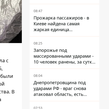
от атак
08:47
Прожарка пассажиров - в
Киеве найдена самая
жаркая единица
общественного транспорта
08:25
Запорожье под
массированными ударами -
ла с
10 человек ранены, за сутки
тысячи атак
,
 были
08:04
Днепропетровщина под
ой
ударами РФ - враг снова
тва. В
атаковал область, есть
а
разрушения и пожары
07:53