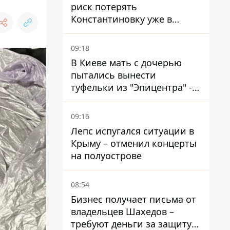
риск потерять
Константиновку уже в
ближайшие месяцы
09:18
В Киеве мать с дочерью
пытались вынести
туфельки из "Эпицентра" -
суд вынес приговор
09:16
Лепс испугался ситуации в
Крыму – отменил концерты
на полуострове
08:54
Бизнес получает письма от
владельцев Шахедов –
требуют деньги за защиту