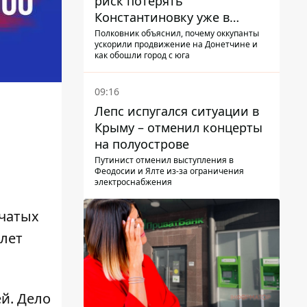
риск потерять
Константиновку уже в
ближайшие месяцы
Полковник объяснил, почему оккупанты
ускорили продвижение на Донетчине и
как обошли город с юга
09:16
Лепс испугался ситуации в
Крыму – отменил концерты
на полуострове
Путинист отменил выступления в
Феодосии и Ялте из-за ограничения
электроснабжения
вчатых
 лет
й. Дело