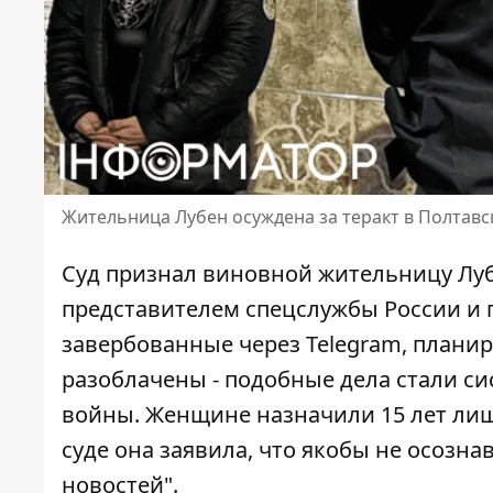
Жительница Лубен осуждена за теракт в Полтав
Суд признал виновной жительницу Луб
представителем спецслужбы России и г
завербованные через Telegram
, плани
разоблачены - подобные дела стали с
войны. Женщине назначили 15 лет лиш
суде она заявила, что якобы не осозна
новостей".