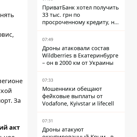
ПриватБанк хотел получить
лнять
33 тыс. грн по
просроченному кредиту, но
суд взыскал с должницы
рвис,
только 22 тыс. грн
07:49
Дроны атаковали состав
Wildberries в Екатеринбурге
– он в 2000 км от Украины
легионе
07:33
Мошенники обещают
ской
фейковые выплаты от
орт. За
Vodafone, Kyivstar и lifecell
07:31
ий акт
Дроны атакуют
оккупированный Крым - в