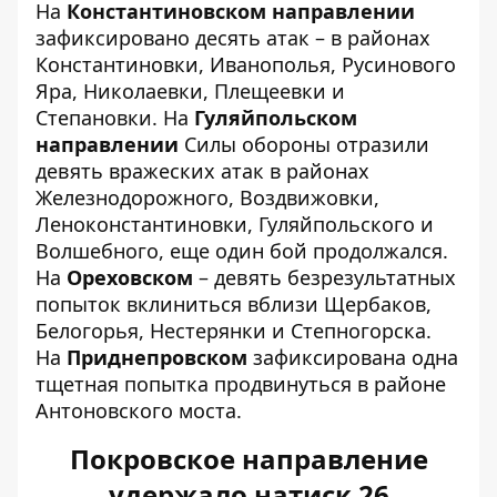
На
Константиновском направлении
зафиксировано десять атак – в районах
Константиновки, Иванополья, Русинового
Яра, Николаевки, Плещеевки и
Степановки. На
Гуляйпольском
направлении
Силы обороны отразили
девять вражеских атак в районах
Железнодорожного, Воздвижовки,
Леноконстантиновки, Гуляйпольского и
Волшебного, еще один бой продолжался.
На
Ореховском
– девять безрезультатных
попыток вклиниться вблизи Щербаков,
Белогорья, Нестерянки и Степногорска.
На
Приднепровском
зафиксирована одна
тщетная попытка продвинуться в районе
Антоновского моста.
Покровское направление
удержало натиск 26