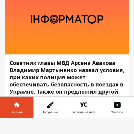
Советник главы МВД Арсена Авакова
Владимир Мартыненко назвал условия,
при каких полиция может
обеспечивать безопасность в поездах в
Украине. Также он предложил другой
вариант с военизированной охраной.
Об этом сообщает
Информатор
со
Главная
Актуально
Україна на часі
Youtube
ссылкой на
Facebook
Мартыненко.
Информатор в
Скачать
По его словам, полиция готова это
телефоне
👉