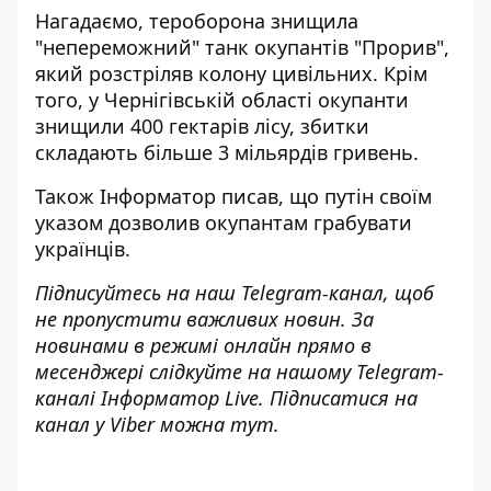
Нагадаємо, тероборона
знищила
"непереможний" танк окупантів "Прорив"
,
який розстріляв колону цивільних. Крім
того, у Чернігівській області
окупанти
знищили 400 гектарів лісу
, збитки
складають більше 3 мільярдів гривень.
Також
Інформатор
писав, що путін
своїм
указом дозволив окупантам грабувати
українців.
Підписуйтесь на наш
Telegram-канал
, щоб
не пропустити важливих новин. За
новинами в режимі онлайн прямо в
месенджері слідкуйте на нашому Telegram-
каналі
Інформатор Live
. Підписатися на
канал у Viber можна
тут
.