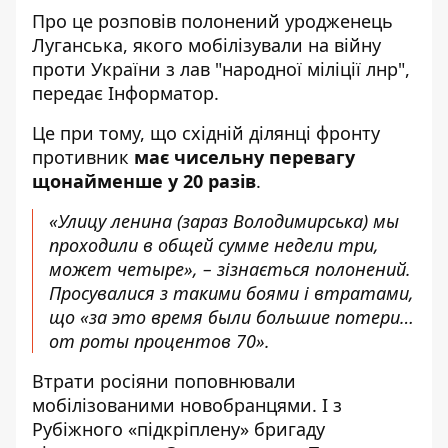
Про це
розповів
полонений уродженець
Луганська, якого мобілізували на війну
проти України з лав "народної міліції лнр",
передає
Інформатор
.
Це при тому, що східній ділянці фронту
противник
має
чисельну перевагу
щонайменше у 20 разів
.
«Улицу ленина (зараз Володимирська) мы
проходили в общей сумме недели три,
может четыре», – зізнається полонений.
Просувалися з такими боями і втратами,
що «за это время были большие потери…
от роты процентов 70».
Втрати росіяни поповнювали
мобілізованими новобранцями. І з
Рубіжного «підкріплену» бригаду