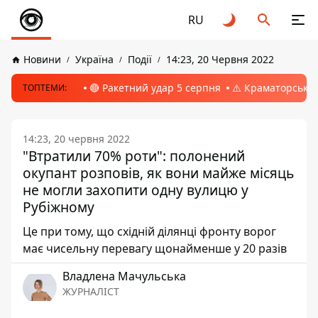
RU
Новини
Україна
Події
14:23, 20 Червня 2022
🔴 Ракетний удар 5 серпня
⚠️ Краматорськ, 
ТОПТЕМИ:
14:23, 20 червня 2022
"Втратили 70% роти": полонений
окупант розповів, як вони майже місяць
не могли захопити одну вулицю у
Рубіжному
Це при тому, що східній ділянці фронту ворог
має чисельну перевагу щонайменше у 20 разів
Владлена Мачульська
ЖУРНАЛІСТ