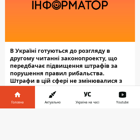
В Україні готуються до розгляду в
другому читанні законопроекту, що
передбачає підвищення штрафів за
порушення правил рибальства.
Штрафи в цій сфері не змінювалися з
2003 року.
Про це повідомляє
Інформатор
з
Головна
Актуально
Україна на часі
Youtube
посиланням на
Facebook
глави
Інформатор у
Держекоінспекції Андрія Мальованого.
Завантажити
телефоні
👉
За його словами, зараз порушення правил
рибальства карається штрафом від 34 до