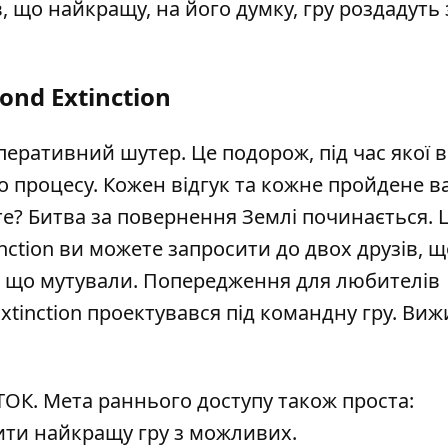
, що найкращу, на його думку, гру роздадуть 
ond Extinction
перативний шутер. Це подорож, під час якої 
о процесу. Кожен відгук та кожне пройдене 
те? Битва за повернення Землі починається. 
nction ви можете запросити до двох друзів, 
 що мутували. Попередження для любителів
xtinction проектувався під командну гру. Ви
К. Мета раннього доступу також проста:
тити найкращу гру з можливих.