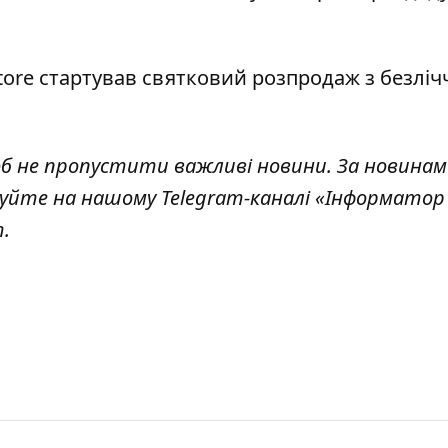
Store стартував святковий розпродаж з безлі
б н
е пропустити важливі новини. За новинам
уйте на нашому Telegram-каналі «
Інформатор 
.