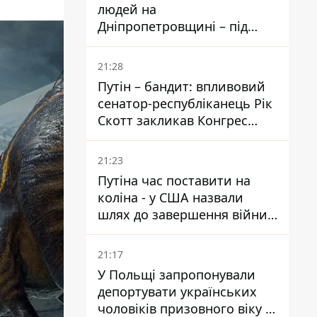
людей на
Дніпропетровщині – під
ударами опинилися п'ять
районів області
21:28
Путін – бандит: впливовий
сенатор-республіканець Рік
Скотт закликав Конгрес
притягнути РФ до
відповідальності за війну в
21:23
Україні
Путіна час поставити на
коліна - у США назвали
шлях до завершення війни -
National Security Journal
21:17
У Польщі запропонували
депортувати українських
чоловіків призовного віку -