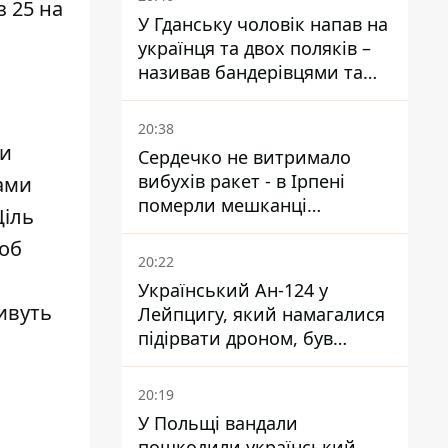
з 25 на
У Гданську чоловік напав на
українця та двох поляків –
називав бандерівцями та
поводився агресивно
20:38
ви
Сердечко не витримало
вибухів ракет - в Ірпені
вами
померли мешканці
Ціль
притулку для собак з
щоб
інвалідністю
20:22
Український Ан-124 у
живуть
Лейпцигу, який намагалися
підірвати дроном, був
завантажений
боєприпасами
20:19
У Польщі вандали
пошкодили український