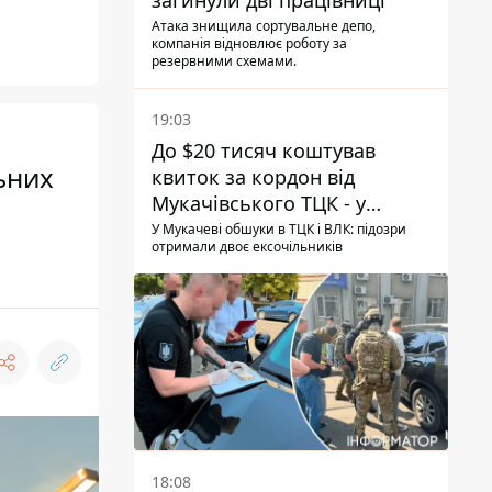
загинули дві працівниці
Атака знищила сортувальне депо,
компанія відновлює роботу за
резервними схемами.
19:03
До $20 тисяч коштував
ьних
квиток за кордон від
Мукачівського ТЦК - у
гучній справі перші підозри
У Мукачеві обшуки в ТЦК і ВЛК: підозри
отримали двоє ексочільників
отримали двоє колишніх
керівників
18:08