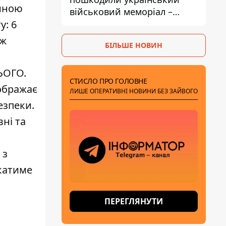
тиною
військовий меморіал –
посольство відреагувало
у: 6
ож
БІЛЬШЕ НОВИН
ЬОГО.
СТИСЛО ПРО ГОЛОВНЕ
дображає
ЛИШЕ ОПЕРАТИВНІ НОВИНИ БЕЗ ЗАЙВОГО
езпеки.
ні та
 з
екатиме
ПЕРЕГЛЯНУТИ