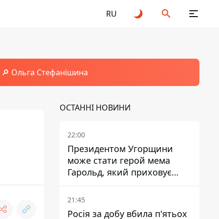
RU
🔎 Ольга Стефанішина
ОСТАННІ НОВИНИ
22:00
Президентом Угорщини
може стати герой мема
Гарольд, який приховує
біль – він очолив народне
голосування
21:45
Росія за добу вбила п'ятьох