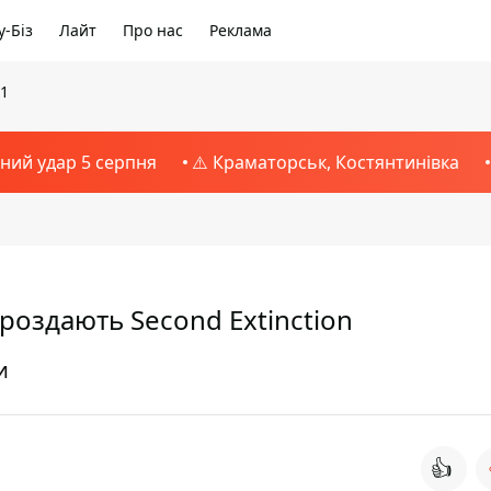
-Біз
Лайт
Про нас
Реклама
21
тний удар 5 серпня
⚠️ Краматорськ, Костянтинівка
роздають Second Extinction
и
👍