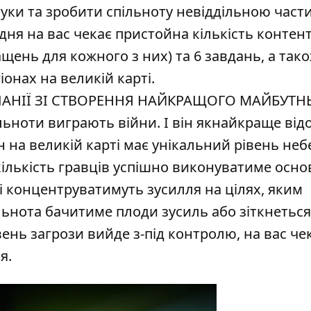
гуки та зробити спільноту невіддільною час
ня на вас чекає пристойна кількість контент
ращень для кожного з них) та 6 завдань, а так
іонах на великій карті.
АНІЇ ЗІ СТВОРЕННЯ НАЙКРАЩОГО МАЙБУТН
ільноти виграють війни. І він якнайкраще ві
он на великій карті має унікальний рівень неб
ількість гравців успішно виконуватиме основ
 і концентруватимуть зусилля на цілях, яким
ьнота бачитиме плоди зусиль або зіткнеться
ень загрози вийде з-під контролю, на вас ч
я.