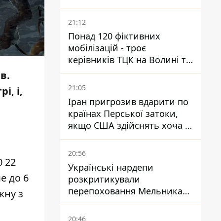
кого це може торкнутися
21:12
Понад 120 фіктивних
мобілізацій - троє
керівників ТЦК на Волині та
Буковині отримали підозри
в.
за фейкові звіти
21:05
і, і,
Іран пригрозив вдарити по
країнах Перської затоки,
якщо США здійснять хоча б
одну атаку - Reuters
20:56
0 22
Українські нардепи
е до 6
розкритикували
перепоховання Мельника
жну з
через ризик дипломатичної
ізоляції
20:46