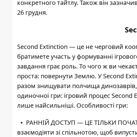
конкретного тайтлу. Також він зазначив
26 грудня.
Sec
Second Extinction — це не черговий коо
братимете участь у формуванні ігровог
завдання грає роль. То чого ж ви чекає
проста: повернути Землю. У Second Exti
разом знищувати полчища динозаврів,
одиночної гри: ігровий процес Second E
лише найсильніші. Особливості гри:
РАННІЙ ДОСТУП — ЦЕ ТІЛЬКИ ПОЧАТО
взаємодіяти зі спільнотою, щоб випус