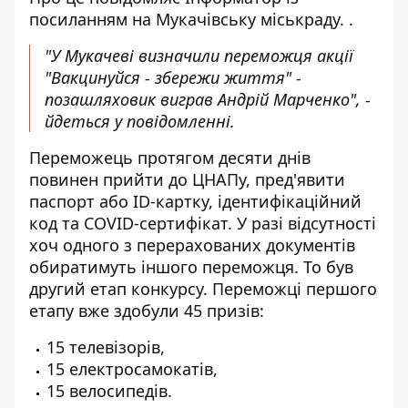
посиланням на
Мукачівську міськраду.
.
"У Мукачеві визначили переможця акції
"Вакцинуйся - збережи життя" -
позашляховик виграв Андрій Марченко", -
йдеться у повідомленні.
Переможець протягом десяти днів
повинен прийти до ЦНАПу, пред'явити
паспорт або ID-картку, ідентифікаційний
код та COVID-сертифікат. У разі відсутності
хоч одного з перерахованих документів
обиратимуть іншого переможця. То був
другий етап конкурсу. Переможці першого
етапу вже здобули 45 призів:
15 телевізорів,
15 електросамокатів,
15 велосипедів.