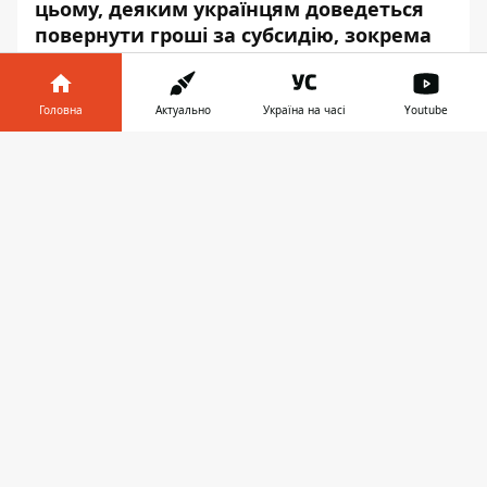
цьому, деяким українцям доведеться
повернути гроші за субсидію, зокрема
через зміни, що відбулися в житті
пільговика.
Головна
Актуально
Україна на часі
Youtube
Про це повідомляє
Інформатор
із
Інформатор у
посиланням на
постанову
Кабінету
Завантажити
телефоні
👉
міністрів №373.
Так, в Україні можуть позбавити субсидії
на комуналку тих, хто вчасно не
повідомив структурний підрозділ з питань
соціального захисту щодо певних змін, які
впливають на розмір виплати, зокрема:
змінився склад сім'ї або склад
зареєстрованих у житловому приміщенні
осіб;
змінилося місце реєстрації;
змінився набір комунальних послуг;