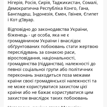
Нігерія, Росія, Сирія, Таджикистан, Сомалі,
Демократична Республіка Конго, Гана,
Бангладеш, Індонезія, Ємен, Гвінея, Єгипет
і Кот-д'Івуар.
Відповідно до законодавства України,
біженець - це особа, яка не є
громадянином України і внаслідок
обґрунтованих побоювань стати жертвою
переслідувань за ознакою раси,
віросповідання, національності,
громадянства (підданства), належності до
певної соціальної групи або політичних
переконань знаходиться поза межами
країни своєї громадянської належності та
не може користуватися захистом цієї
країни або не бажає користуватися цим
захистом внаслідок таких побоювань