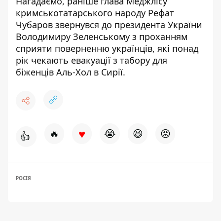
Нагадаємо, раніше глава Меджлісу
кримськотатарського народу Рефат
Чубаров звернувся до президента України
Володимиру Зеленському
з проханням
сприяти поверненню українців
, які понад
рік чекають евакуації з табору для
біженців Аль-Хол в Сирії.
♥
🔥
😭
😆
😡
👍
РОСІЯ