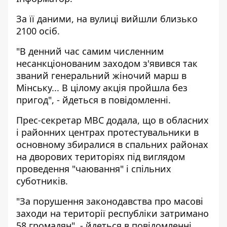
За її даними, на вулиці вийшли близько
2100 осіб.
"В денний час самим численним
несанкціонованим заходом з'явився так
званий генеральний жіночий марш в
Мінську... В цілому акція пройшла без
пригод", - йдеться в повідомленні.
Прес-секретар МВС додала, що в обласних
і районних центрах протестувальники в
основному збиралися в спальних районах
на дворових територіях під виглядом
проведення "чаювання" і спільних
суботників.
"За порушення законодавства про масові
заходи на території республіки затримано
58 громадян", - йдеться в повідомленні.