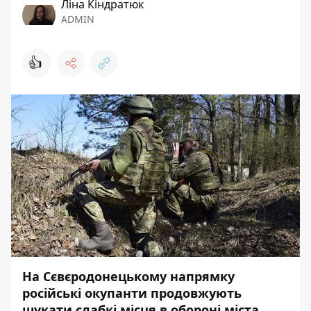
Ліна Кіндратюк
ADMIN
👍
На Сєвєродонецькому напрямку
російські окупанти продовжують
шукати слабкі місця в обороні міста.