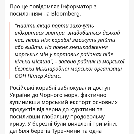
Про це повідомляє
Інформатор
з
посиланням на
Bloomberg
.
"Навіть якщо порти захочуть
відкритися завтра, знадобиться деякий
час, перш ніж кораблі зможуть увійти
або вийти. На повне знешкодження
морських мін у портових районах піде
кілька місяців", - заявив радник із морської
безпеки Міжнародної морської організації
ООН Пітер Адамс.
Російські кораблі заблокували доступ
України до Чорного моря, фактично
зупинивши морський експорт основних
продуктів від зерна до курятини та
посиливши глобальну продовольчу
кризу. У березні були виявлені три міни,
дві біля берегів Туреччини та одна