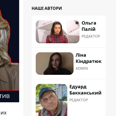
НАШІ АВТОРИ
Ольга
Палій
РЕДАКТОР
Ліна
Кіндратюк
ADMIN
Едуард
Бакканський
РЕДАКТОР
них