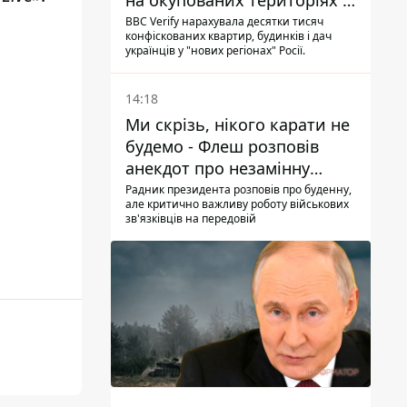
на окупованих територіях -
розслідування BBC
BBC Verify нарахувала десятки тисяч
конфіскованих квартир, будинків і дач
українців у "нових регіонах" Росії.
14:18
Ми скрізь, нікого карати не
будемо - Флеш розповів
анекдот про незамінну
роботу зв’язківців на фронті
Радник президента розповів про буденну,
але критично важливу роботу військових
зв'язківців на передовій