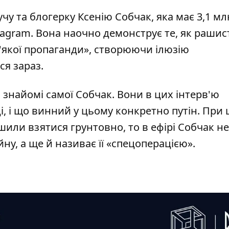
чу та блогерку Ксенію Собчак, яка має 3,1 мл
nstagram. Вона наочно демонструє те, як рашис
м'якої пропаганди», створюючи ілюзію
ся зараз.
 знайомі самої Собчак. Вони в цих інтерв'ю
і, і що винний у цьому конкретно путін. При 
ішили взятися грунтовно, то в ефірі Собчак не
йну, а ще й називає її «спецоперацією».