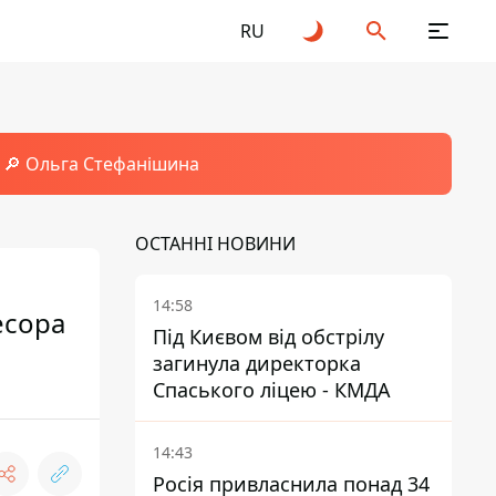
RU
🔎 Ольга Стефанішина
ОСТАННІ НОВИНИ
14:58
есора
Під Києвом від обстрілу
загинула директорка
Спаського ліцею - КМДА
14:43
Росія привласнила понад 34