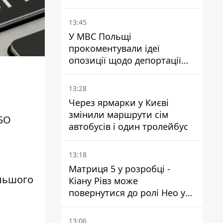
плани РФ
13:45
У МВС Польщі
прокоментували ідеї
опозиції щодо депортації
українських чоловіків -
абсурд і популізм
13:28
Через ярмарки у Києві
змінили маршрути сім
НБО
автобусів і один тролейбус
13:18
Матриця 5 у розробці -
ільшого
Кіану Рівз може
повернутися до ролі Нео у
п'ятій частині
13:06