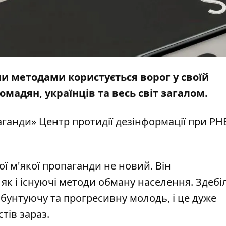
и методами користується ворог у своїй
омадян, українців та весь світ загалом.
аганди» Центр протидії дезінформації при Р
ї м'якої пропаганди не новий. Він
як і існуючі методи обману населення. Здеб
бунтуючу та прогресивну молодь, і це дуже
тів зараз.