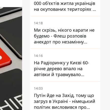
000 об'єктів житла українців
на окупованих територіях -
розслідування BBC
14:18
Ми скрізь, нікого карати не
будемо - Флеш розповів
анекдот про незамінну
роботу зв’язківців на фронті
14:16
На Радіоринку у Києві 60-
річне дерево впало на
автівки й травмувало
людину - подробиці
14:03
Путін йде на Захід, тому що
загруз в Україні - німецький
політик висловився про