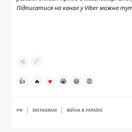
Підписатися на канал у Viber можна
ту
♥
👍
🔥
😭
😆
😡
РФ
INSTAGRAM
ВІЙНА В УКРАЇНІ