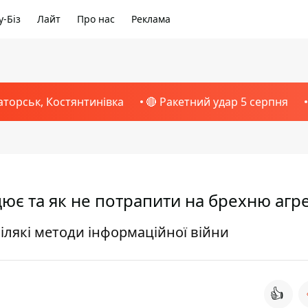
-Біз
Лайт
Про нас
Реклама
аторськ, Костянтинівка
🔴 Ракетний удар 5 серпня
цює та як не потрапити на брехню агр
ілякі методи інформаційної війни
👍