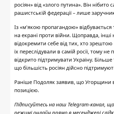
росіян» від «злого путина». Він нібито
рашистській федерації – лише заручни
Із «м'якою пропагандою» відбувається 
на екрані проти війни. Щоправда, інші
відокремити себе від тих, хто зрештою
їх переслідували в самій росії, тому н
відкрито підтримувати Україну. Більше
що більшість росіян дійсно підтримують
Раніше
Подоляк заявив, що Угорщини 
позицією
.
Підписуйтесь на наш
Telegram-канал
, щ
режимі онлайн прямо в месенджері слід