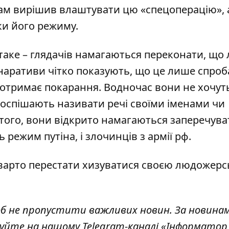
 сам вирішив влаштувати цю «спецоперацію», а
ки його режиму.
таке – глядачів намагаються переконати, що
 наративи чітко показують, що це лише спроб
 отримає покарання. Водночас вони не хочут
е поспішають називати речі своїми іменами чи
 того, вони відкрито намагаються заперечуват
 режим путіна, і злочинців з армії рф.
варто перестати хизуватися своєю людожер
об не пропустити важливих новин. За новина
куйте на нашому Telegram-каналі
«Інформатор 