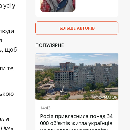
 усі у
БІЛЬШЕ АВТОРІВ
 люди
а
ПОПУЛЯРНЕ
ь, щоб
и те,
ською
14:43
Росія привласнила понад 34
ми в
000 об'єктів житла українців
Live»
.