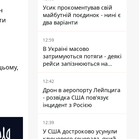
Усик прокоментував свій
н
майбутній поєдинок - нині є
ти
два варіанти
12:59
В Україні масово
затримуються потяги - деякі
рейси запізнюються на
цьому,
понад 12 годин
12:42
Дрон в аеропорту Лейпцига
- розвідка США пов'язує
інцидент з Росією
12:39
У США достроково усунули
ключового генерала, який