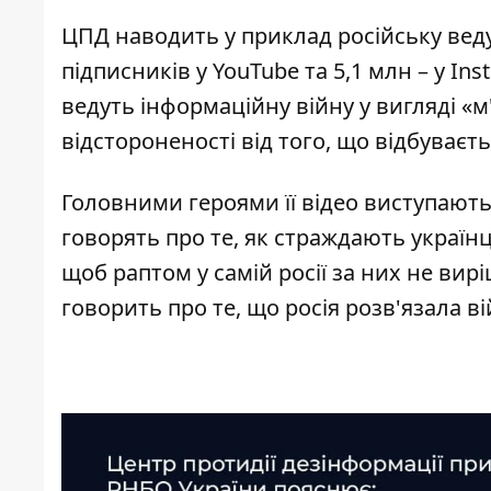
ЦПД наводить у приклад російську веду
підписників у YouTube та 5,1 млн – у I
ведуть інформаційну війну у вигляді «
відстороненості від того, що відбуваєть
Головними героями її відео виступають
говорять про те, як страждають українц
щоб раптом у самій росії за них не вир
говорить про те, що росія розв'язала ві