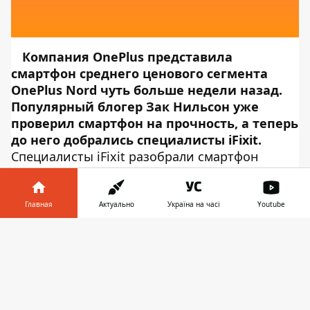
Компания
OnePlus представила
смартфон среднего ценового сегмента
OnePlus Nord
чуть больше недели назад.
Популярный блогер
Зак Нильсон уже
проверил смартфон на прочность
, а теперь
до него добрались специалисты iFixit.
Специалисты iFixit разобрали смартфон
OnePlus Nord и оценили его
ремонтопригодность. Об
этом сообщает
Информатор Tech
,
Главная
Актуально
Україна на часі
Youtube
ссылаясь на
iFixit
. В первую очередь
Информатор в
специалисты отметили то, что задняя крышка
Скачать
телефоне
👉
смартфона снимается без нагрева - им
понадобились лишь пластиковый инструмент
и присоска, чтобы снять ее. Внутри
смартфона скрывается приличное количество